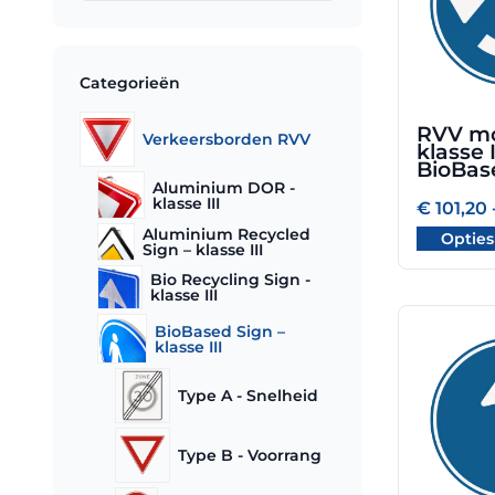
variaties.
Deze
optie
Categorieën
kan
gekozen
RVV mo
Verkeersborden RVV
worden
klasse I
op
BioBas
Aluminium DOR -
de
klasse III
€
101,20
productpa
Aluminium Recycled
Opties
Sign – klasse III
Bio Recycling Sign -
klasse III
BioBased Sign –
Dit
klasse III
product
heeft
Type A - Snelheid
meerdere
variaties.
Type B - Voorrang
Deze
optie