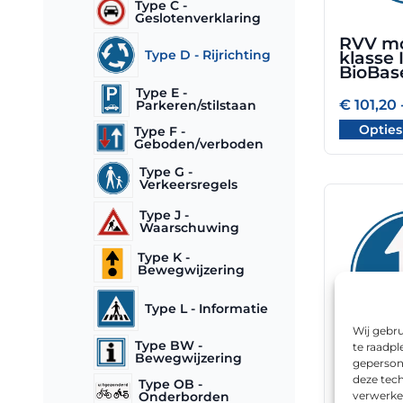
Type C -
kan
Geslotenverklaring
gekozen
RVV m
worden
Type D - Rijrichting
klasse I
op
BioBas
de
Type E -
€
101,20
Parkeren/stilstaan
productpa
Opties
Type F -
Geboden/verboden
Type G -
Verkeersregels
Dit
Type J -
Waarschuwing
product
heeft
Type K -
meerdere
Bewegwijzering
variaties.
Deze
Type L - Informatie
optie
Wij gebru
Type BW -
kan
te raadpl
Bewegwijzering
geperson
gekozen
RVV mo
deze tech
Type OB -
worden
klasse I
verwerke
Onderborden