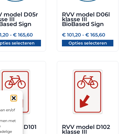
kan
zen
gekozen
 model D05r
RVV model D06l
en
worden
se III
klasse III
op
Based Sign
BioBased Sign
de
Prijsklasse:
Prijsklasse:
1,20
-
€
165,60
€
101,20
-
€
165,60
uctpagina
productpagina
€ 101,20
€ 101,20
pties selecteren
Opties selecteren
tot
tot
€ 165,60
€ 165,60
Dit
uct
product
heeft
dere
meerdere
ties.
variaties.
Deze
optie
aan en/of
kan
emmen met
zen
gekozen
 model D101
RVV model D102
e
en
worden
se III
klasse III
adelige