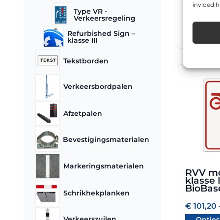
op
BioBas
invloed 
Type VR -
de
Verkeersregeling
€
101,20
productpa
Refurbished Sign –
Opties
klasse III
Tekstborden
Dit
Verkeersbordpalen
product
heeft
meerdere
Afzetpalen
variaties.
Deze
Bevestigingsmaterialen
optie
kan
gekozen
Markeringsmaterialen
RVV mo
worden
klasse I
op
BioBas
Schrikhekplanken
de
€
101,20
productpa
Verkeerszuilen
Opties