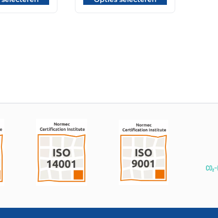
tot
tot
€ 148,80
€ 148,80