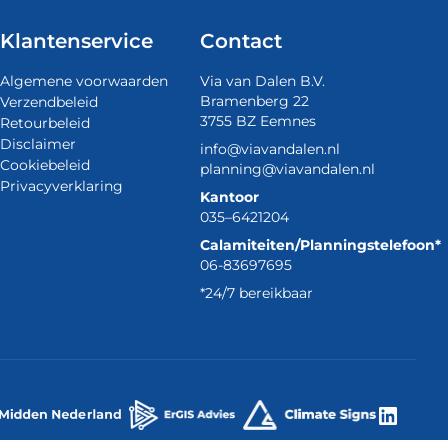
Klantenservice
Contact
Algemene voorwaarden
Via van Dalen B.V.
Bramenberg 22
Verzendbeleid
3755 BZ Eemnes
Retourbeleid
Disclaimer
info@viavandalen.nl
Cookiebeleid
planning@viavandalen.nl
Privacyverklaring
Kantoor
035–6421204
Calamiteiten/Planningstelefoon*
06-83697695
*24/7 bereikbaar
Linke