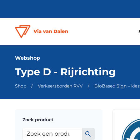
Webshop
Type D - Rijrichting
Shop
/
Verkeersborden RVV
/
BioBased Sign – klass
Dit
Zoek product
product
heeft
meerdere