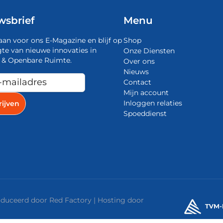
wsbrief
Menu
aan voor ons E-Magazine en blijf op
Shop
te van nieuwe innovaties in
Onze Diensten
 & Openbare Ruimte.
Over ons
Nieuws
Contact
Mijn account
Inloggen relaties
Spoeddienst
roduceerd door
Red Factory
| Hosting door