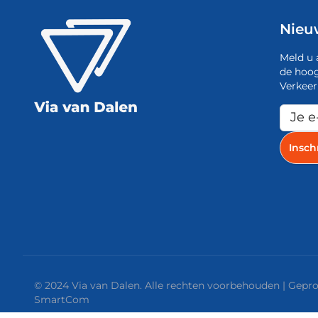
Nieu
Meld u 
de hoog
Verkeer
© 2024 Via van Dalen. Alle rechten voorbehouden | Gep
SmartCom