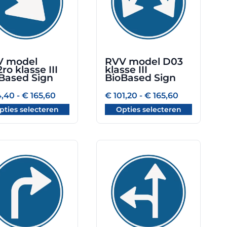
ties.
variaties.
Deze
optie
kan
zen
gekozen
V model
RVV model D03
en
worden
ro klasse III
klasse III
op
Based Sign
BioBased Sign
de
Prijsklasse:
Prijsklasse:
,40
-
€
165,60
€
101,20
-
€
165,60
uctpagina
productpagina
€ 64,40
€ 101,20
pties selecteren
Opties selecteren
tot
tot
€ 165,60
€ 165,60
Dit
uct
product
heeft
dere
meerdere
ties.
variaties.
Deze
optie