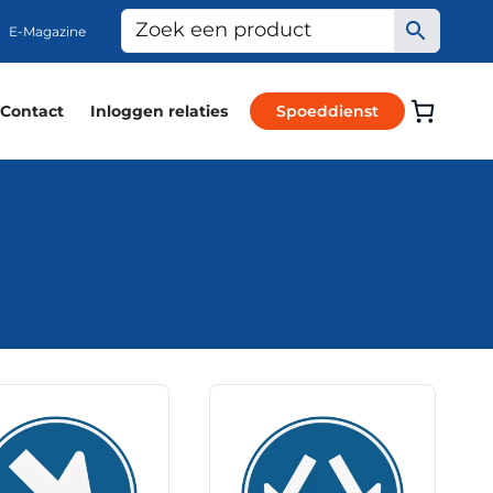
E-Magazine
Contact
Inloggen relaties
Spoeddienst
Dit
uct
product
heeft
dere
meerdere