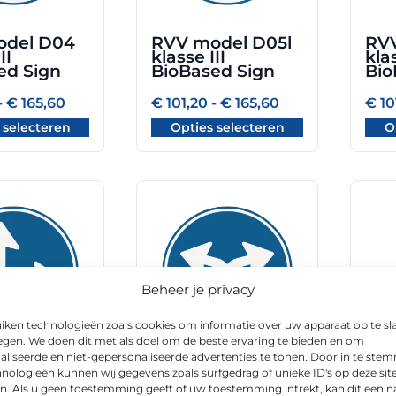
kan
kan
gekozen
geko
odel D04
RVV model D05l
RVV
worden
word
II
klasse III
klas
op
op
ed Sign
BioBased Sign
Bio
de
de
Prijsklasse:
Prijsklasse:
-
€
165,60
€
101,20
-
€
165,60
€
10
gina
productpagina
prod
€ 101,20
€ 101,20
 selecteren
Opties selecteren
O
tot
tot
€ 165,60
€ 165,60
Dit
Dit
product
prod
heeft
heeft
meerdere
meer
variaties.
varia
Beheer je privacy
Deze
Deze
optie
optie
iken technologieën zoals cookies om informatie over uw apparaat op te sl
kan
kan
egen. We doen dit met als doel om de beste ervaring te bieden en om
aliseerde en niet-gepersonaliseerde advertenties te tonen. Door in te st
gekozen
geko
del D06r
RVV model D07
RVV
nologieën kunnen wij gegevens zoals surfgedrag of unieke ID's op deze sit
worden
word
II
klasse III
klas
n. Als u geen toestemming geeft of uw toestemming intrekt, kan dit een n