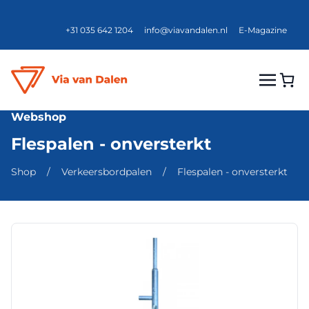
+31 035 642 1204
info@viavandalen.nl
E-Magazine
Webshop
Flespalen - onversterkt
Shop
/
Verkeersbordpalen
/
Flespalen - onversterkt
Dit
product
heeft
meerdere
variaties.