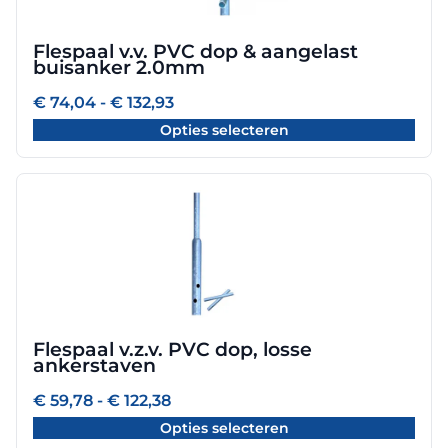
Deze
optie
Flespaal v.v. PVC dop & aangelast
kan
buisanker 2.0mm
gekozen
worden
Prijsklasse:
€
74,04
-
€
132,93
€ 74,04
op
Opties selecteren
tot
de
€ 132,93
productpagina
Dit
product
heeft
meerdere
variaties.
Deze
optie
Flespaal v.z.v. PVC dop, losse
kan
ankerstaven
gekozen
worden
Prijsklasse:
€
59,78
-
€
122,38
€ 59,78
op
Opties selecteren
tot
de
€ 122,38