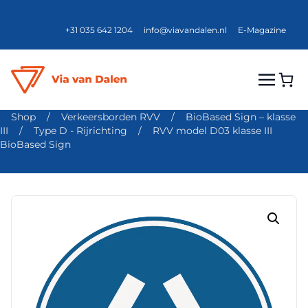
+31 035 642 1204
info@viavandalen.nl
E-Magazine
Shop
/
Verkeersborden RVV
/
BioBased Sign – klasse
III
/
Type D - Rijrichting
/
RVV model D03 klasse III
BioBased Sign