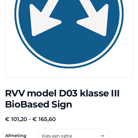
RVV model D03 klasse III
BioBased Sign
Prijsklasse:
€
101,20
-
€
165,60
€ 101,20
Afmeting
tot