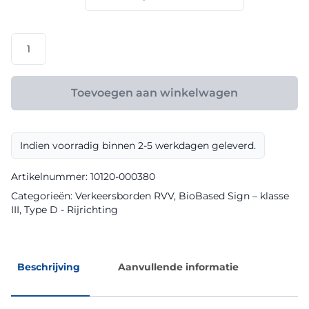
€ 165,60
RVV
model
D03
klasse
Toevoegen aan winkelwagen
III
BioBased
Sign
Indien voorradig binnen 2-5 werkdagen geleverd.
aantal
Artikelnummer:
10120-000380
Categorieën:
Verkeersborden RVV
,
BioBased Sign – klasse
III
,
Type D - Rijrichting
Beschrijving
Aanvullende informatie