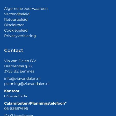
Algemene voorwaarden
Verzendbeleid
Retourbeleid
Disclaimer
Cookiebeleid
Privacyverklaring
Contact
Via van Dalen B.V.
Bramenberg 22
3755 BZ Eemnes
info@viavandalen.nl
planning@viavandalen.nl
Kantoor
035–6421204
Calamiteiten/Planningstelefoon*
06-83697695
*24/7 bereikbaar