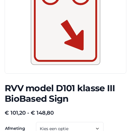
RVV model D101 klasse III
BioBased Sign
Prijsklasse:
€
101,20
-
€
148,80
€ 101,20
Afmeting
tot