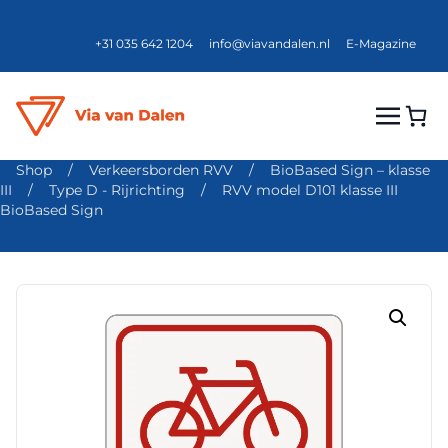
+31 035 642 1204
info@viavandalen.nl
E-Magazine
Shop
/
Verkeersborden RVV
/
BioBased Sign – klasse
III
/
Type D - Rijrichting
/
RVV model D101 klasse III
BioBased Sign