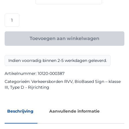
€ 148,80
RVV
model
D101
klasse
Toevoegen aan winkelwagen
III
BioBased
Sign
Indien voorradig binnen 2-5 werkdagen geleverd.
aantal
Artikelnummer:
10120-000387
Categorieën:
Verkeersborden RVV
,
BioBased Sign – klasse
III
,
Type D - Rijrichting
Beschrijving
Aanvullende informatie