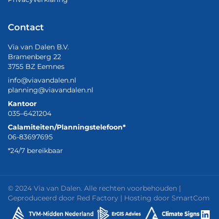
Contact
Via van Dalen B.V.
Bramenberg 22
3755 BZ Eemnes
info@viavandalen.nl
planning@viavandalen.nl
Kantoor
035–6421204
Calamiteiten/Planningstelefoon*
06-83697695
*24/7 bereikbaar
© 2024 Via van Dalen. Alle rechten voorbehouden |
Geproduceerd door
Red Factory
| Hosting door
SmartCom
Lin