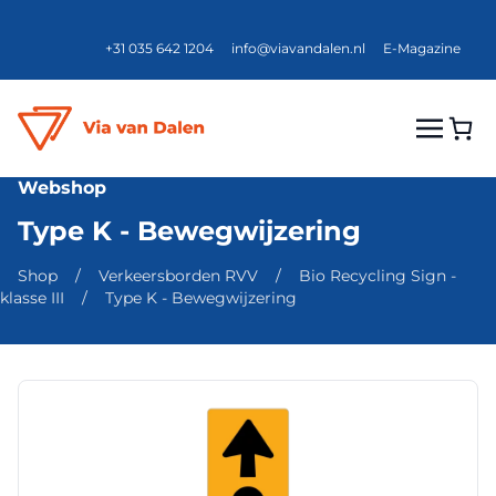
+31 035 642 1204
info@viavandalen.nl
E-Magazine
Webshop
Type K - Bewegwijzering
Shop
/
Verkeersborden RVV
/
Bio Recycling Sign -
klasse III
/
Type K - Bewegwijzering
Dit
product
heeft
meerdere