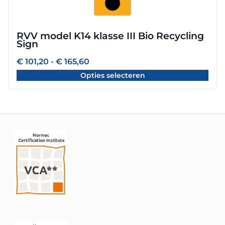
variaties.
Deze
optie
RVV model K14 klasse III Bio Recycling
kan
Sign
gekozen
worden
Prijsklasse:
€
101,20
-
€
165,60
€ 101,20
op
Opties selecteren
tot
de
€ 165,60
productpagina