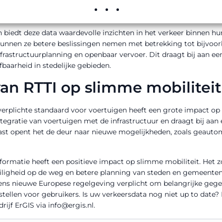
ng van steden en gemeenten
biedt deze data waardevolle inzichten in het verkeer binnen hu
 kunnen ze betere beslissingen nemen met betrekking tot bijvoor
nfrastructuurplanning en openbaar vervoer. Dit draagt bij aan een
fbaarheid in stedelijke gebieden.
an RTTI op slimme mobiliteit
verplichte standaard voor voertuigen heeft een grote impact op
tegratie van voertuigen met de infrastructuur en draagt bij aan 
st opent het de deur naar nieuwe mogelijkheden, zoals geautom
formatie heeft een positieve impact op slimme mobiliteit. Het zo
ligheid op de weg en betere planning van steden en gemeenten. 
ns nieuwe Europese regelgeving verplicht om belangrijke gege
tellen voor gebruikers. Is uw verkeersdata nog niet up to date? 
drijf
ErGIS
via
info@ergis.nl
.