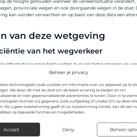
 op de hoogte gehouden wanneer de verkeerssituatie verandert, 
wegen, provinciale wegen en ook doorgaande wegen in de stad. D
ing kan worden verwachten en op basis van deze data een altern
en van deze wetgeving
ciëntie van het wegverkeer
ale informatie kunnen bestuurders hun reis beter plannen en ve
ersproblemen. Dit leidt tot een vlottere doorstroming van het v
Beheer je privacy
agt dit bij aan een verbetering van de luchtkwaliteit doordat e
iken technologieën zoals cookies om informatie over uw apparaat op te sl
egen. We doen dit met als doel om de beste ervaring te bieden en om
ligheid op de weg
aliseerde en niet-gepersonaliseerde advertenties te tonen. Door in te st
nologieën kunnen wij gegevens zoals surfgedrag of unieke ID's op deze sit
n. Als u geen toestemming geeft of uw toestemming intrekt, kan dit een n
bestuurders tijdig gewaarschuwd worden voor gevaarlijke situat
hebben op bepaalde functies en mogelijkheden.
rsomstandigheden. Hierdoor kunnen ze hun rijgedrag aanpassen
en vermindering van het aantal verkeersongevallen en draagt bij 
Accept
Deny
Beheer opti