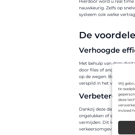
Hierdoor word u real time
nauwkeurig. Zelfs op snel
systeem ook welke vertrag
De voordel
Verhoogde effi
Met behulp van deze digit
door files of andere verke
op de wegen. Bovendien dra
verspild in het verkeer.
Wij gebru
te raadpl
Verbeterde vei
geperson
deze tech
verwerke
Dankzij deze data kunnen 
invloed 
ongelukken of slechte wee
vermijden. Dit leidt tot e
verkeersomgeving.