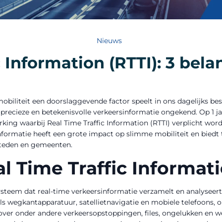
Nieuws
c Information (RTTI): 3 bela
biliteit een doorslaggevende factor speelt in ons dagelijks bes
precieze en betekenisvolle verkeersinformatie ongekend. Op 1 ja
ing waarbij Real Time Traffic Information (RTTI) verplicht word
nformatie heeft een grote impact op slimme mobiliteit en biedt 
steden en gemeenten.
l Time Traffic Informati
ysteem dat real-time verkeersinformatie verzamelt en analyseer
ls wegkantapparatuur, satellietnavigatie en mobiele telefoons, 
 over onder andere verkeersopstoppingen, files, ongelukken e