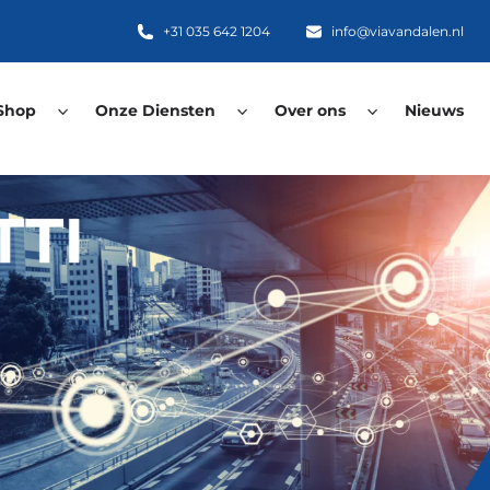
+31 035 642 1204
info@viavandalen.nl
Shop
Onze Diensten
Over ons
Nieuws