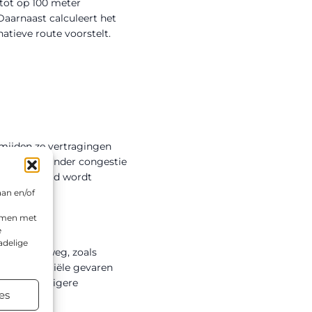
tot op 100 meter
aarnaast calculeert het
atieve route voorstelt.
rmijden ze vertragingen
erkeer en minder congestie
r minder tijd wordt
aan en/of
emmen met
e
adelige
ies op de weg, zoals
 en potentiële gevaren
aan een veiligere
es