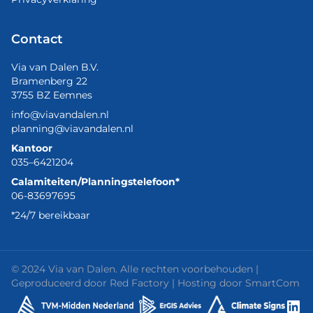
Contact
Via van Dalen B.V.
Bramenberg 22
3755 BZ Eemnes
info@viavandalen.nl
planning@viavandalen.nl
Kantoor
035–6421204
Calamiteiten/Planningstelefoon*
06-83697695
*24/7 bereikbaar
© 2024 Via van Dalen. Alle rechten voorbehouden |
Geproduceerd door
Red Factory
| Hosting door
SmartCom
Lin