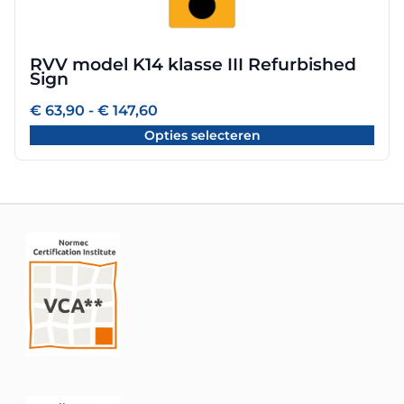
variaties.
Deze
optie
RVV model K14 klasse III Refurbished
kan
Sign
gekozen
worden
Prijsklasse:
€
63,90
-
€
147,60
€ 63,90
op
Opties selecteren
tot
de
€ 147,60
productpagina