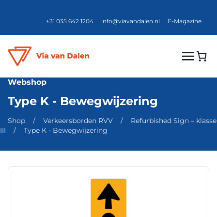
+31 035 642 1204
info@viavandalen.nl
E-Magazine
Webshop
Type K - Bewegwijzering
Shop
/
Verkeersborden RVV
/
Refurbished Sign – klasse
III
/
Type K - Bewegwijzering
Dit
product
heeft
meerdere