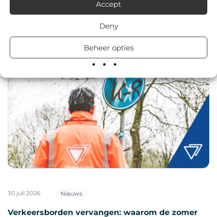
Accept
Deny
Ons laatste nieuws
Beheer opties
30 juli 2026
Nieuws
Verkeersborden vervangen: waarom de zomer