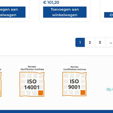
€
101,20
oegen aan
Toevoegen aan
kelwagen
winkelwagen
O
1
2
3
→