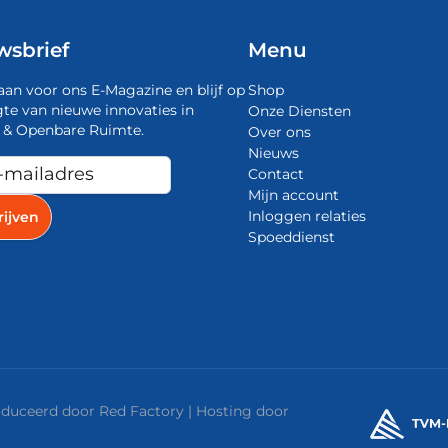
wsbrief
Menu
aan voor ons E-Magazine en blijf op
Shop
te van nieuwe innovaties in
Onze Diensten
 & Openbare Ruimte.
Over ons
Nieuws
Contact
Mijn account
Inloggen relaties
Spoeddienst
roduceerd door
Red Factory
| Hosting door