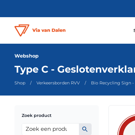
Webshop
Type C - Geslotenverkla
Shop
/
Verkeersborden RVV
/
Bio Recycling Sign - k
Dit
Zoek product
product
heeft
meerdere