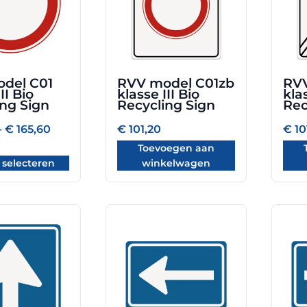
del C01
RVV model C01zb
RVV
II Bio
klasse III Bio
klas
ing Sign
Recycling Sign
Rec
Prijsklasse:
-
€
165,60
€
101,20
€
10
gina
€ 101,20
Toevoegen aan
tot
€ 165,60
 selecteren
winkelwagen
Dit
Dit
product
prod
heeft
heeft
meerdere
meer
variaties.
varia
Deze
Deze