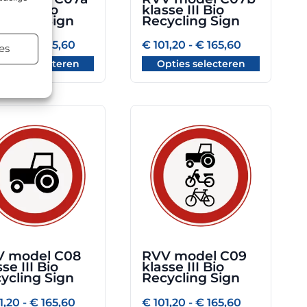
en
worden
se III Bio
klasse III Bio
op
ycling Sign
Recycling Sign
de
Prijsklasse:
Prijsklasse:
1,20
-
€
165,60
€
101,20
-
€
165,60
uctpagina
productpagina
es
€ 101,20
€ 101,20
pties selecteren
Opties selecteren
tot
tot
€ 165,60
€ 165,60
Dit
uct
product
heeft
dere
meerdere
ties.
variaties.
Deze
optie
kan
zen
gekozen
V model C08
RVV model C09
en
worden
se III Bio
klasse III Bio
op
ycling Sign
Recycling Sign
de
Prijsklasse:
Prijsklasse:
1,20
-
€
165,60
€
101,20
-
€
165,60
uctpagina
productpagina