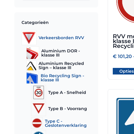
variaties.
Deze
optie
Categorieën
kan
gekozen
RVV mo
Verkeersborden RVV
worden
klasse I
op
Recycl
Aluminium DOR -
de
klasse III
€
101,20
productpa
Aluminium Recycled
Sign – klasse III
Opties
Bio Recycling Sign -
klasse III
Type A - Snelheid
Dit
product
Type B - Voorrang
heeft
meerdere
Type C -
variaties.
Geslotenverklaring
Deze