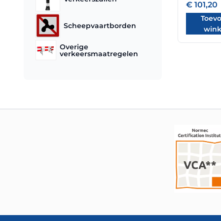
€
101,20
Toev
Scheepvaartborden
win
Overige
verkeersmaatregelen