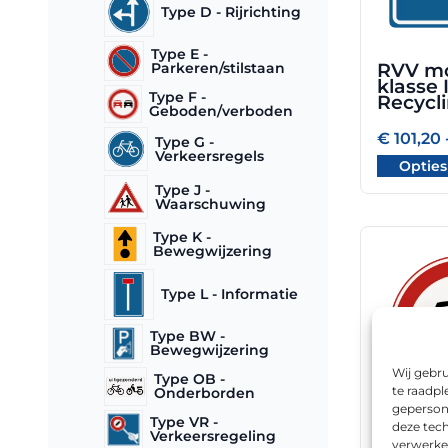
optie
Type D - Rijrichting
kan
gekozen
Type E -
Parkeren/stilstaan
RVV mo
worden
klasse I
Type F -
op
Recycl
Geboden/verboden
de
€
101,20
productpa
Type G -
Verkeersregels
Opties
Type J -
Waarschuwing
Type K -
Bewegwijzering
Dit
product
Type L - Informatie
heeft
meerdere
Type BW -
variaties.
Bewegwijzering
Deze
Wij gebru
Type OB -
optie
te raadpl
Onderborden
kan
geperson
Type VR -
deze tech
gekozen
Verkeersregeling
RVV mo
verwerke