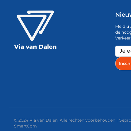
Nieu
Meld u 
de hoog
Verkeer
© 2024 Via van Dalen. Alle rechten voorbehouden | Gep
SmartCom