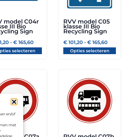
optie
kan
zen
gekozen
 model C04r
RVV model C05
en
worden
se III Bio
klasse III Bio
op
ycling Sign
Recycling Sign
de
Prijsklasse:
Prijsklasse:
1,20
-
€
165,60
€
101,20
-
€
165,60
uctpagina
productpagina
€ 101,20
€ 101,20
pties selecteren
Opties selecteren
tot
tot
€ 165,60
€ 165,60
Dit
uct
product
heeft
dere
meerdere
ties.
variaties.
Deze
aan en/of
optie
kan
emmen met
e
zen
gekozen
V model C07a
RVV model C07b
adelige