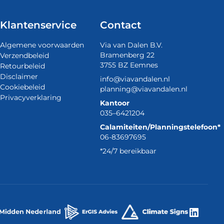
Klantenservice
Contact
Algemene voorwaarden
Via van Dalen B.V.
Bramenberg 22
Verzendbeleid
3755 BZ Eemnes
Retourbeleid
Disclaimer
info@viavandalen.nl
Cookiebeleid
planning@viavandalen.nl
Privacyverklaring
Kantoor
035–6421204
Calamiteiten/Planningstelefoon*
06-83697695
*24/7 bereikbaar
Linke