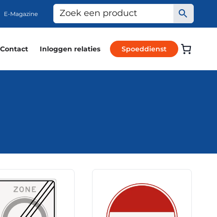
E-Magazine
Contact
Inloggen relaties
Spoeddienst
Dit
product
heeft
meerdere