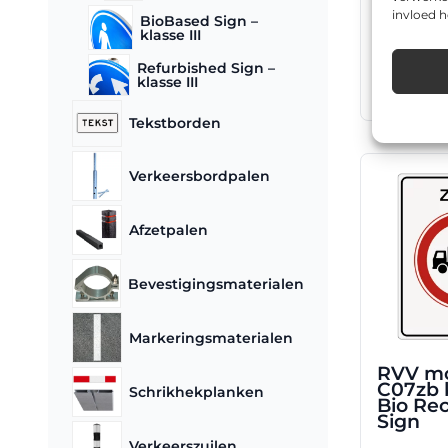
worden
klasse I
invloed 
BioBased Sign –
op
Recycl
klasse III
de
€
101,20
Refurbished Sign –
productpa
klasse III
Opties
Tekstborden
Verkeersbordpalen
Afzetpalen
Bevestigingsmaterialen
Markeringsmaterialen
RVV m
C07zb k
Schrikhekplanken
Bio Rec
Sign
Verkeerszuilen