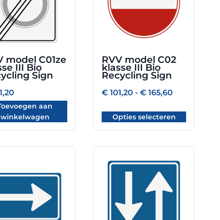
variaties.
Deze
optie
kan
gekozen
 model C01ze
RVV model C02
worden
se III Bio
klasse III Bio
op
ycling Sign
Recycling Sign
de
Prijsklasse:
1,20
€
101,20
-
€
165,60
productpagina
€ 101,20
Toevoegen aan
tot
€ 165,60
winkelwagen
Opties selecteren
Dit
uct
product
heeft
dere
meerdere
ties.
variaties.
Deze