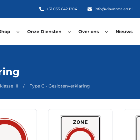
+31 035 642 1204
info@viavandalen.nl
Shop
Onze Diensten
Over ons
Nieuws
ring
lasse III
/
Type C - Geslotenverklaring