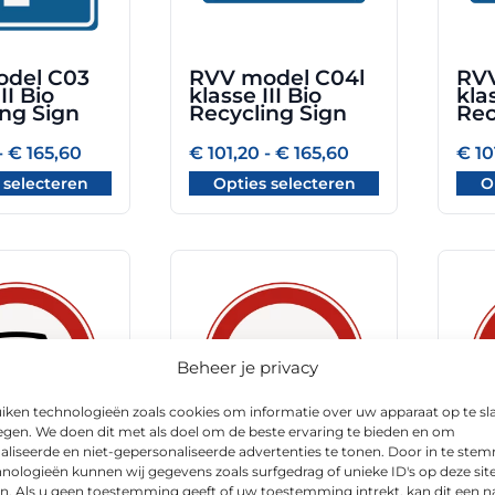
optie
optie
kan
kan
gekozen
geko
del C03
RVV model C04l
RVV
worden
word
II Bio
klasse III Bio
klas
op
op
ing Sign
Recycling Sign
Rec
de
de
Prijsklasse:
Prijsklasse:
-
€
165,60
€
101,20
-
€
165,60
€
10
gina
productpagina
prod
€ 101,20
€ 101,20
 selecteren
Opties selecteren
O
tot
tot
€ 165,60
€ 165,60
Dit
Dit
product
prod
heeft
heeft
meerdere
meer
Beheer je privacy
variaties.
varia
Deze
Deze
iken technologieën zoals cookies om informatie over uw apparaat op te sl
optie
optie
egen. We doen dit met als doel om de beste ervaring te bieden en om
kan
kan
aliseerde en niet-gepersonaliseerde advertenties te tonen. Door in te st
nologieën kunnen wij gegevens zoals surfgedrag of unieke ID's op deze sit
gekozen
geko
del C06
RVV model C07
RV
n. Als u geen toestemming geeft of uw toestemming intrekt, kan dit een n