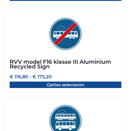
de
€ 175,20
productpagina
Dit
product
heeft
meerdere
variaties.
Deze
optie
RVV model F16 klasse III Aluminium
kan
Recycled Sign
gekozen
worden
Prijsklasse:
€
116,80
-
€
175,20
€ 116,80
op
Opties selecteren
tot
de
€ 175,20
productpagina
Dit
product
heeft
meerdere