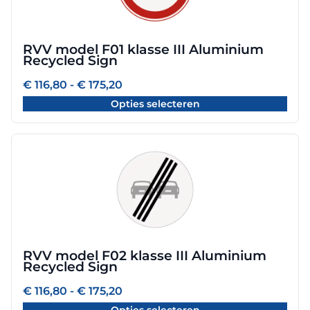
variaties.
Deze
optie
RVV model F01 klasse III Aluminium
kan
Recycled Sign
gekozen
worden
Prijsklasse:
€
116,80
-
€
175,20
€ 116,80
op
Opties selecteren
tot
de
€ 175,20
productpagina
Dit
product
heeft
meerdere
variaties.
Deze
optie
RVV model F02 klasse III Aluminium
kan
Recycled Sign
gekozen
worden
Prijsklasse:
€
116,80
-
€
175,20
€ 116,80
op