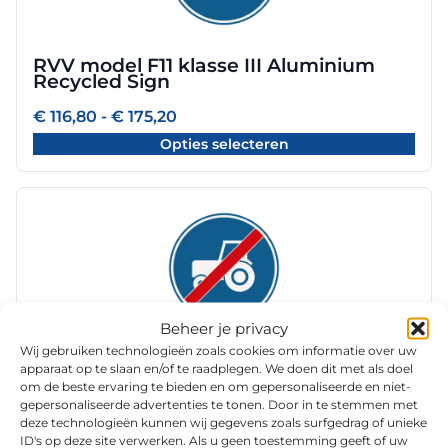
variaties.
Deze
optie
RVV model F11 klasse III Aluminium
kan
Recycled Sign
gekozen
worden
Prijsklasse:
€
116,80
-
€
175,20
€ 116,80
op
Opties selecteren
tot
de
€ 175,20
productpagina
Dit
product
heeft
meerdere
variaties.
Deze
Beheer je privacy
optie
Wij gebruiken technologieën zoals cookies om informatie over uw
RVV model F12 klasse III Aluminium
kan
apparaat op te slaan en/of te raadplegen. We doen dit met als doel
Recycled Sign
om de beste ervaring te bieden en om gepersonaliseerde en niet-
gekozen
gepersonaliseerde advertenties te tonen. Door in te stemmen met
worden
Prijsklasse:
€
116,80
-
€
175,20
deze technologieën kunnen wij gegevens zoals surfgedrag of unieke
€ 116,80
op
ID's op deze site verwerken. Als u geen toestemming geeft of uw
Opties selecteren
tot