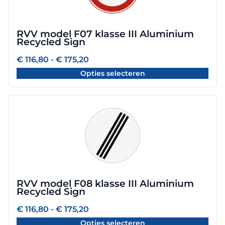
variaties.
Deze
optie
RVV model F07 klasse III Aluminium
kan
Recycled Sign
gekozen
worden
Prijsklasse:
€
116,80
-
€
175,20
€ 116,80
op
Opties selecteren
tot
de
€ 175,20
productpagina
Dit
product
heeft
meerdere
variaties.
Deze
optie
RVV model F08 klasse III Aluminium
kan
Recycled Sign
gekozen
worden
Prijsklasse:
€
116,80
-
€
175,20
€ 116,80
op
Opties selecteren
tot