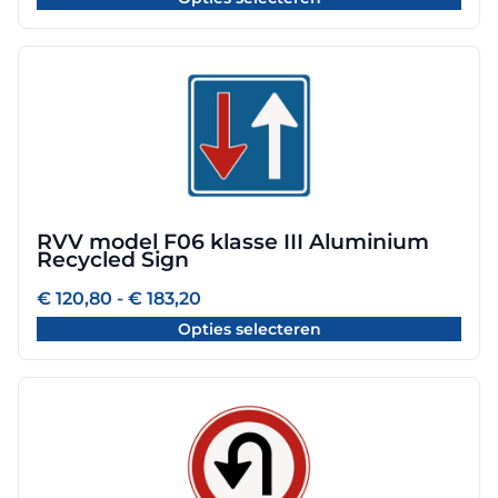
tot
de
€ 175,20
productpagina
Dit
product
heeft
meerdere
variaties.
Deze
optie
RVV model F06 klasse III Aluminium
kan
Recycled Sign
gekozen
worden
Prijsklasse:
€
120,80
-
€
183,20
€ 120,80
op
Opties selecteren
tot
de
€ 183,20
productpagina
Dit
product
heeft
meerdere