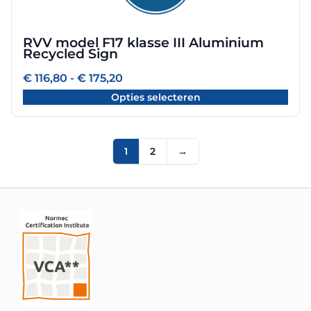
variaties.
Deze
optie
RVV model F17 klasse III Aluminium
kan
Recycled Sign
gekozen
worden
Prijsklasse:
€
116,80
-
€
175,20
€ 116,80
op
Opties selecteren
tot
de
€ 175,20
productpagina
1
2
→