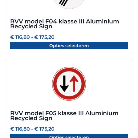
variaties.
Deze
optie
RVV model F04 klasse III Aluminium
kan
Recycled Sign
gekozen
worden
Prijsklasse:
€
116,80
-
€
175,20
€ 116,80
op
Opties selecteren
tot
de
€ 175,20
productpagina
Dit
product
heeft
meerdere
variaties.
Deze
optie
RVV model F05 klasse III Aluminium
kan
Recycled Sign
gekozen
worden
Prijsklasse:
€
116,80
-
€
175,20
€ 116,80
op
Opties selecteren