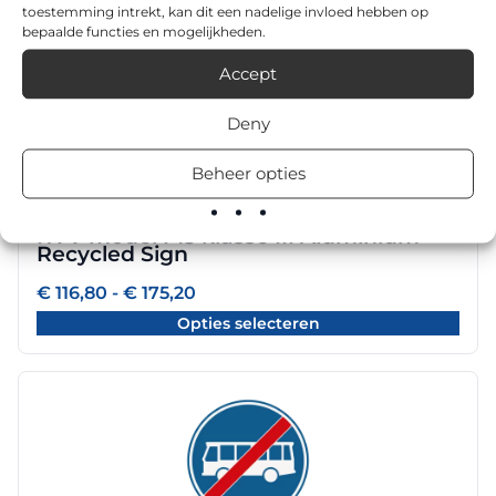
de
toestemming intrekt, kan dit een nadelige invloed hebben op
€ 175,20
bepaalde functies en mogelijkheden.
productpagina
Dit
Accept
product
heeft
Deny
meerdere
variaties.
Beheer opties
Deze
optie
RVV model F13 klasse III Aluminium
kan
Recycled Sign
gekozen
worden
Prijsklasse:
€
116,80
-
€
175,20
€ 116,80
op
Opties selecteren
tot
de
€ 175,20
productpagina
Dit
product
heeft
meerdere