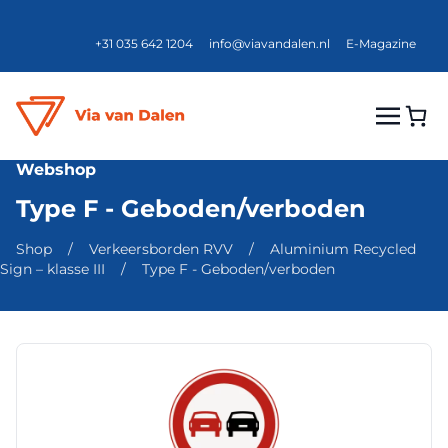
+31 035 642 1204
info@viavandalen.nl
E-Magazine
Webshop
Type F - Geboden/verboden
Shop
/
Verkeersborden RVV
/
Aluminium Recycled
Sign – klasse III
/
Type F - Geboden/verboden
Dit
product
heeft
meerdere