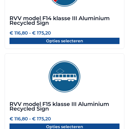
variaties.
Deze
optie
RVV model F14 klasse III Aluminium
kan
Recycled Sign
gekozen
worden
Prijsklasse:
€
116,80
-
€
175,20
€ 116,80
op
Opties selecteren
tot
de
€ 175,20
productpagina
Dit
product
heeft
meerdere
variaties.
Deze
optie
RVV model F15 klasse III Aluminium
kan
Recycled Sign
gekozen
worden
Prijsklasse:
€
116,80
-
€
175,20
€ 116,80
op
Opties selecteren
tot