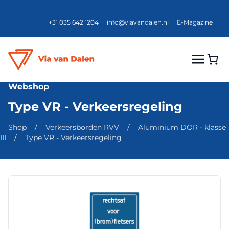
+31 035 642 1204
info@viavandalen.nl
E-Magazine
Webshop
Type VR - Verkeersregeling
Shop
/
Verkeersborden RVV
/
Aluminium DOR - klasse
III
/
Type VR - Verkeersregeling