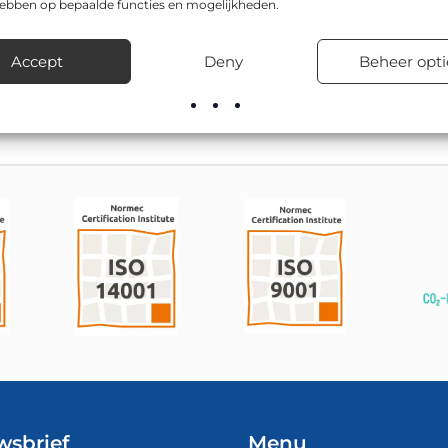
hebben op bepaalde functies en mogelijkheden.
 is CE-gecertificeerd, en is leverbaar in o.a. Ø 800mm en Ø 600
rovinciale wegen, gemeentelijke wegen en particuliere terreinen
Accept
Deny
Beheer opti
oor advies over montage, bevestiging en levertijden.
wsbrief
Menu