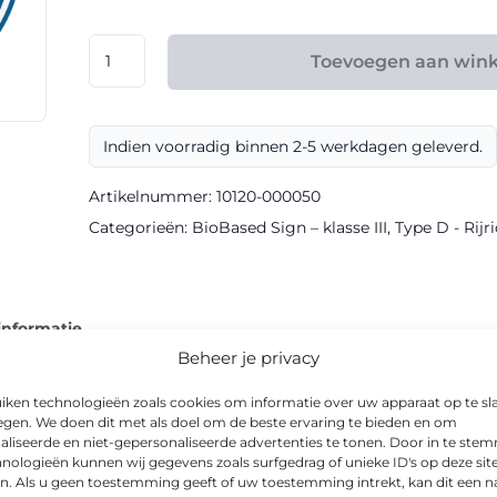
€ 165,60
RVV
Toevoegen aan win
model
D01
klasse
Indien voorradig binnen 2-5 werkdagen geleverd.
III
BioBased
Artikelnummer:
10120-000050
Sign
Categorieën:
BioBased Sign – klasse III
,
Type D - Rijr
aantal
informatie
Beheer je privacy
iken technologieën zoals cookies om informatie over uw apparaat op te sl
egen. We doen dit met als doel om de beste ervaring te bieden en om
aliseerde en niet-gepersonaliseerde advertenties te tonen. Door in te st
 van rijrichtingsbord met een duurzame BioBased-uitvoering en k
nologieën kunnen wij gegevens zoals surfgedrag of unieke ID's op deze sit
n. Als u geen toestemming geeft of uw toestemming intrekt, kan dit een n
.