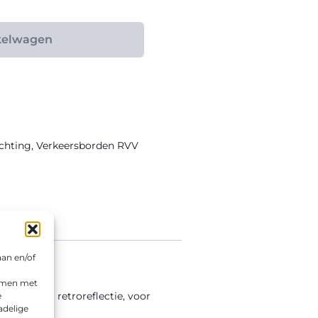
kelwagen
ichting
,
Verkeersborden RVV
aan en/of
emmen met
lasse III retroreflectie, voor
e
adelige