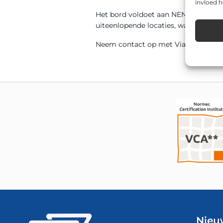
invloed 
Het bord voldoet aan NEN 12899-1 en
uiteenlopende locaties, waaronder p
Neem contact op met Via van Dalen v
Nieu