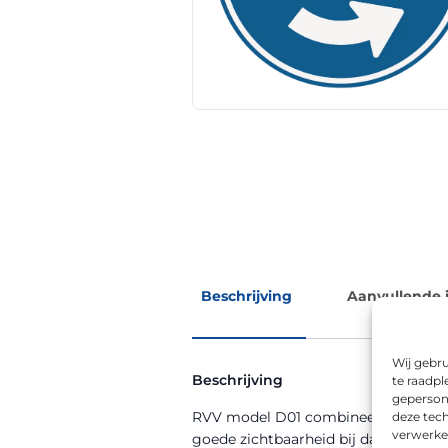
Beschrijving
Aanvullende 
Wij gebru
Beschrijving
te raadpl
geperson
RVV model D01 combineert de functie
deze tech
verwerke
goede zichtbaarheid bij dag en nacht