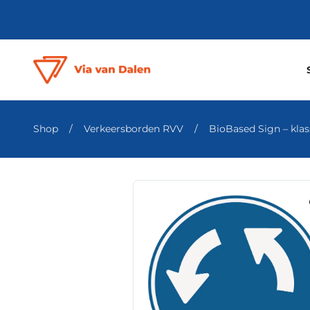
Shop
/
Verkeersborden RVV
/
BioBased Sign – klass