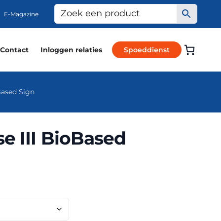
E-Magazine
Contact
Inloggen relaties
Spoeddienst
Based Sign
e III BioBased