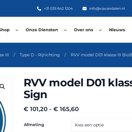
+31 035 642 1204
info@viavandalen.nl
Shop
Onze Diensten
Over ons
Nieuws
e III
/
Type D - Rijrichting
/
RVV model D01 klasse III Bio
RVV model D01 klass
Sign
Prijsklasse:
€
101,20
-
€
165,60
€ 101,20
tot
Afmeting