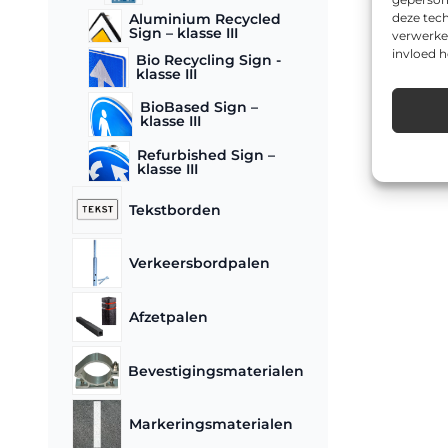
deze tech
Aluminium Recycled
Sign – klasse III
verwerke
invloed 
Bio Recycling Sign -
klasse III
BioBased Sign –
klasse III
Refurbished Sign –
klasse III
Tekstborden
Verkeersbordpalen
Afzetpalen
Bevestigingsmaterialen
Markeringsmaterialen