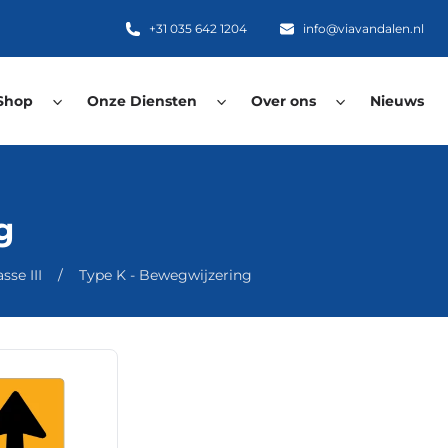
+31 035 642 1204
info@viavandalen.nl
Shop
Onze Diensten
Over ons
Nieuws
g
se III
/
Type K - Bewegwijzering