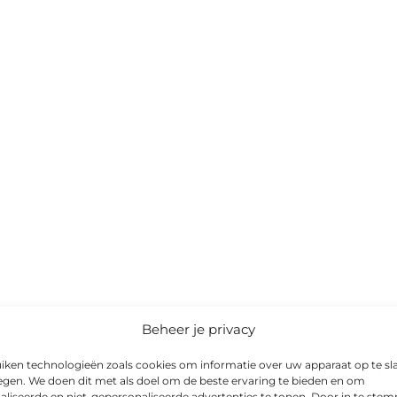
Beheer je privacy
iken technologieën zoals cookies om informatie over uw apparaat op te sl
egen. We doen dit met als doel om de beste ervaring te bieden en om
aliseerde en niet-gepersonaliseerde advertenties te tonen. Door in te st