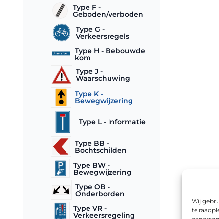
Type F -
Geboden/verboden
Type G -
Verkeersregels
Type H - Bebouwde
kom
Type J -
Waarschuwing
Type K -
Bewegwijzering
Type L - Informatie
Type BB -
Bochtschilden
Type BW -
Bewegwijzering
Type OB -
Onderborden
Wij gebru
Type VR -
te raadpl
Verkeersregeling
geperson