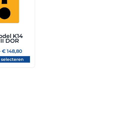
del K14
III DOR
Prijsklasse:
-
€
148,80
€ 76,00
gina
 selecteren
tot
€ 148,80