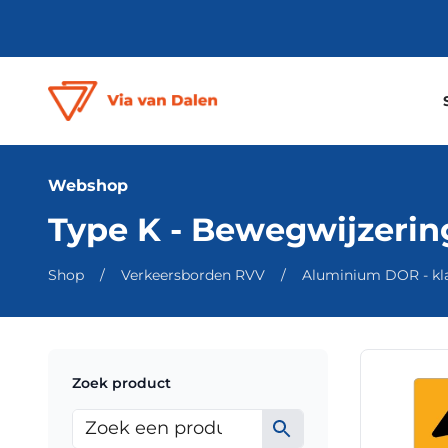
Webshop
Type K - Bewegwijzerin
Shop
/
Verkeersborden RVV
/
Aluminium DOR - klas
Dit
Zoek product
product
heeft
meerdere