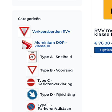
variaties.
Deze
optie
Categorieën
kan
gekozen
RVV mo
Verkeersborden RVV
worden
klasse 
op
Aluminium DOR -
de
€
76,00
klasse III
productpa
Opties
Type A - Snelheid
Type B - Voorrang
Type C -
Geslotenverklaring
Type D - Rijrichting
Type E -
Parkeren/stilstaan