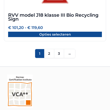
variaties.
Deze
optie
RVV model J18 klasse III Bio Recycling
kan
Sign
gekozen
worden
Prijsklasse:
€
101,20
-
€
119,60
€ 101,20
op
Opties selecteren
tot
de
€ 119,60
productpagina
1
2
3
→