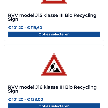
variaties.
Deze
optie
RVV model J15 klasse III Bio Recycling
kan
Sign
gekozen
worden
Prijsklasse:
€
101,20
-
€
119,60
€ 101,20
op
Opties selecteren
tot
de
€ 119,60
productpagina
Dit
product
heeft
meerdere
variaties.
Deze
optie
RVV model J16 klasse III Bio Recycling
kan
Sign
gekozen
worden
Prijsklasse:
€
101,20
-
€
138,00
€ 101,20
op
Opties selecteren
tot