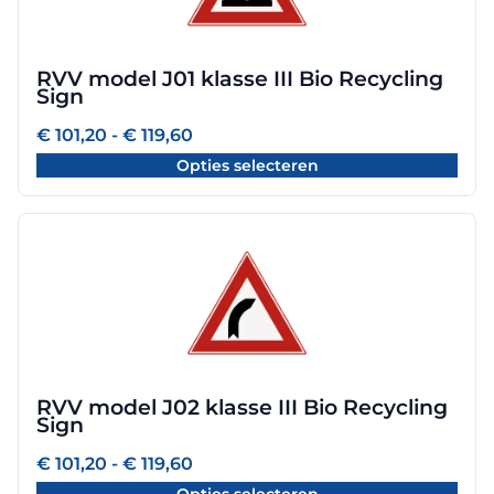
variaties.
Deze
optie
RVV model J01 klasse III Bio Recycling
kan
Sign
gekozen
worden
Prijsklasse:
€
101,20
-
€
119,60
€ 101,20
op
Opties selecteren
tot
de
€ 119,60
productpagina
Dit
product
heeft
meerdere
variaties.
Deze
optie
RVV model J02 klasse III Bio Recycling
kan
Sign
gekozen
worden
Prijsklasse:
€
101,20
-
€
119,60
€ 101,20
op