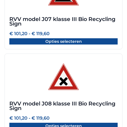
variaties.
Deze
optie
RVV model J07 klasse III Bio Recycling
kan
Sign
gekozen
worden
Prijsklasse:
€
101,20
-
€
119,60
€ 101,20
op
Opties selecteren
tot
de
€ 119,60
productpagina
Dit
product
heeft
meerdere
variaties.
Deze
optie
RVV model J08 klasse III Bio Recycling
kan
Sign
gekozen
worden
Prijsklasse:
€
101,20
-
€
119,60
€ 101,20
op
Opties selecteren
tot