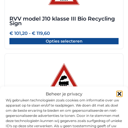
variaties.
Deze
optie
RVV model J10 klasse III Bio Recycling
kan
Sign
gekozen
worden
Prijsklasse:
€
101,20
-
€
119,60
€ 101,20
op
Opties selecteren
tot
de
€ 119,60
productpagina
Dit
product
heeft
meerdere
variaties.
Deze
Beheer je privacy
optie
Wij gebruiken technologieën zoals cookies om informatie over uw
RVV model J11 klasse III Bio Recycling
kan
apparaat op te slaan en/of te raadplegen. We doen dit met als doel
Sign
om de beste ervaring te bieden en om gepersonaliseerde en niet-
gekozen
gepersonaliseerde advertenties te tonen. Door in te stemmen met
worden
Prijsklasse:
€
101,20
-
€
119,60
deze technologieën kunnen wij gegevens zoals surfgedrag of unieke
€ 101,20
op
ID's op deze site verwerken. Als u geen toestemming geeft of uw
Opties selecteren
tot