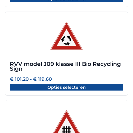
de
€ 119,60
productpagina
Dit
product
heeft
meerdere
variaties.
Deze
optie
RVV model J09 klasse III Bio Recycling
kan
Sign
gekozen
worden
Prijsklasse:
€
101,20
-
€
119,60
€ 101,20
op
Opties selecteren
tot
de
€ 119,60
productpagina
Dit
product
heeft
meerdere