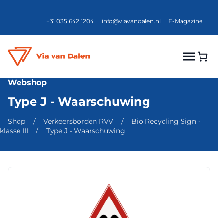
+31 035 642 1204
info@viavandalen.nl
E-Magazine
Webshop
Type J - Waarschuwing
Shop
/
Verkeersborden RVV
/
Bio Recycling Sign -
klasse III
/
Type J - Waarschuwing
Dit
product
heeft
meerdere