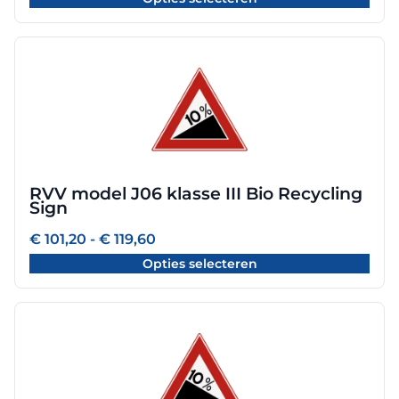
tot
de
€ 119,60
productpagina
Dit
product
heeft
meerdere
variaties.
Deze
optie
RVV model J06 klasse III Bio Recycling
kan
Sign
gekozen
worden
Prijsklasse:
€
101,20
-
€
119,60
€ 101,20
op
Opties selecteren
tot
de
€ 119,60
productpagina
Dit
product
heeft
meerdere