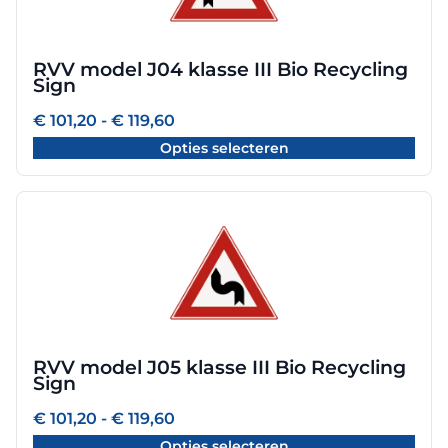
variaties.
Deze
optie
RVV model J04 klasse III Bio Recycling
kan
Sign
gekozen
worden
Prijsklasse:
€
101,20
-
€
119,60
€ 101,20
op
Opties selecteren
tot
de
€ 119,60
productpagina
Dit
product
heeft
meerdere
variaties.
Deze
optie
RVV model J05 klasse III Bio Recycling
kan
Sign
gekozen
worden
Prijsklasse:
€
101,20
-
€
119,60
€ 101,20
op
Opties selecteren