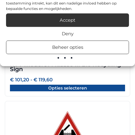
de
toestemming intrekt, kan dit een nadelige invloed hebben op
€ 119,60
bepaalde functies en mogelijkheden.
productpagina
Dit
Accept
product
heeft
Deny
meerdere
variaties.
Beheer opties
Deze
optie
RVV model J14 klasse III Bio Recycling
kan
Sign
gekozen
worden
Prijsklasse:
€
101,20
-
€
119,60
€ 101,20
op
Opties selecteren
tot
de
€ 119,60
productpagina
Dit
product
heeft
meerdere