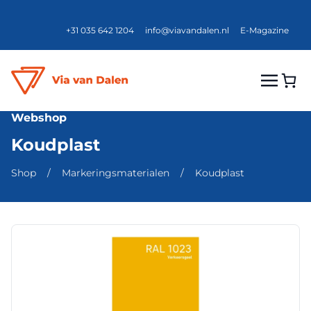
+31 035 642 1204
info@viavandalen.nl
E-Magazine
Webshop
Koudplast
Shop
/
Markeringsmaterialen
/
Koudplast