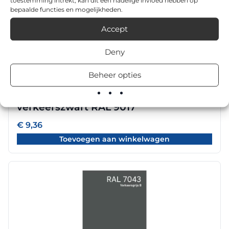
bepaalde functies en mogelijkheden.
Accept
Deny
Beheer opties
Geveco Plastiroute PLR 2K Rollplast
verkeerszwart RAL 9017
€
9,36
Toevoegen aan winkelwagen