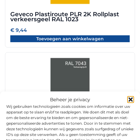
Geveco Plastiroute PLR 2K Rollplast
verkeersgeel RAL 1023
€
9,44
Toevoegen aan winkelwagen
Beheer je privacy
Geveco Plastiroute PLR 2K Rollplast
Wij gebruiken technologieën zoals cookies om informatie over uw
verkeersgriijs RAL 7043
apparaat op te slaan en/of te raadplegen. We doen dit met als doel
om de beste ervaring te bieden en om gepersonaliseerde en niet-
€
9,52
gepersonaliseerde advertenties te tonen. Door in te stemmen met
deze technologieën kunnen wij gegevens zoals surfgedrag of unieke
Toevoegen aan winkelwagen
ID's op deze site verwerken. Als u geen toestemming geeft of uw
toestemming intrekt, kan dit een nadelige invloed hebben op