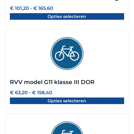
gekozen
Prijsklasse:
€
101,20
-
€
165,60
worden
€ 101,20
Opties selecteren
tot
op
€ 165,60
de
productpagina
Dit
product
heeft
meerdere
variaties.
Deze
optie
RVV model G11 klasse III DOR
kan
gekozen
Prijsklasse:
€
63,20
-
€
158,40
worden
€ 63,20
Opties selecteren
tot
op
€ 158,40
de
productpagina
Dit
product