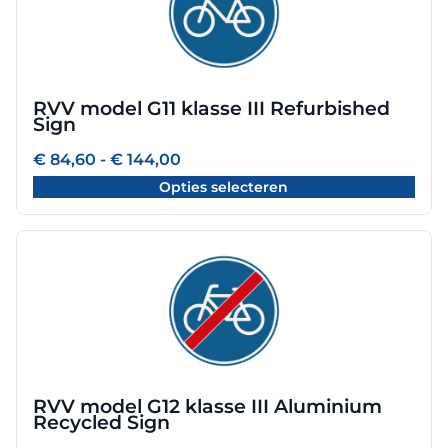
heeft
meerdere
variaties.
Deze
optie
RVV model G11 klasse III Refurbished
kan
Sign
gekozen
worden
Prijsklasse:
€
84,60
-
€
144,00
€ 84,60
op
Opties selecteren
tot
de
€ 144,00
productpagina
Dit
product
heeft
meerdere
variaties.
Deze
optie
RVV model G12 klasse III Aluminium
kan
Recycled Sign
gekozen