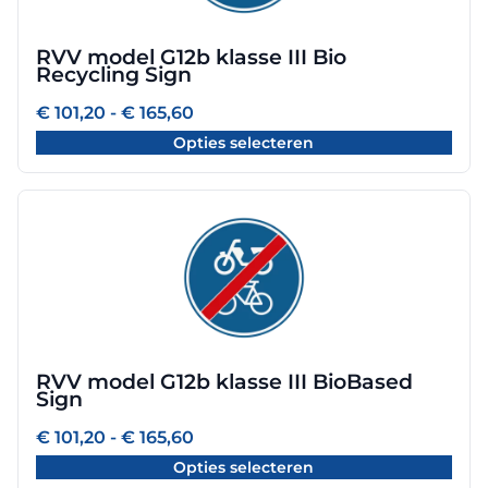
Deze
optie
RVV model G12b klasse III Bio
kan
Recycling Sign
gekozen
worden
Prijsklasse:
€
101,20
-
€
165,60
€ 101,20
op
Opties selecteren
tot
de
€ 165,60
productpagina
Dit
product
heeft
meerdere
variaties.
Deze
optie
RVV model G12b klasse III BioBased
kan
Sign
gekozen
worden
Prijsklasse:
€
101,20
-
€
165,60
€ 101,20
op
Opties selecteren
tot
de