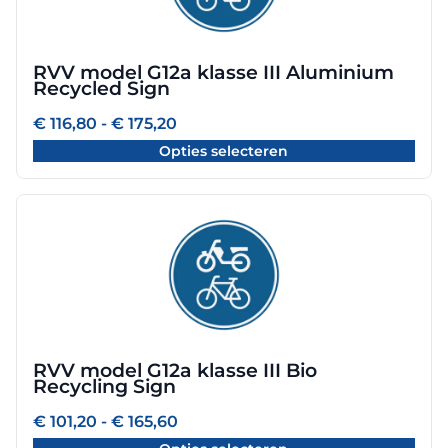
variaties.
Deze
optie
RVV model G12a klasse III Aluminium
kan
Recycled Sign
gekozen
worden
Prijsklasse:
€
116,80
-
€
175,20
€ 116,80
op
Opties selecteren
tot
de
€ 175,20
productpagina
Dit
product
heeft
meerdere
variaties.
Deze
optie
RVV model G12a klasse III Bio
kan
Recycling Sign
gekozen
worden
Prijsklasse:
€
101,20
-
€
165,60
€ 101,20
op