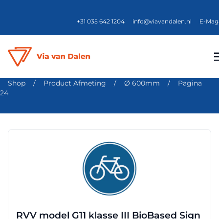
+31 035 642 1204
info@viavandalen.nl
E-Mag
Shop
/
Product Afmeting
/
Ø 600mm
/
Pagina
24
Dit
product
heeft
meerdere
variaties.
Deze
optie
RVV model G11 klasse III BioBased Sign
kan