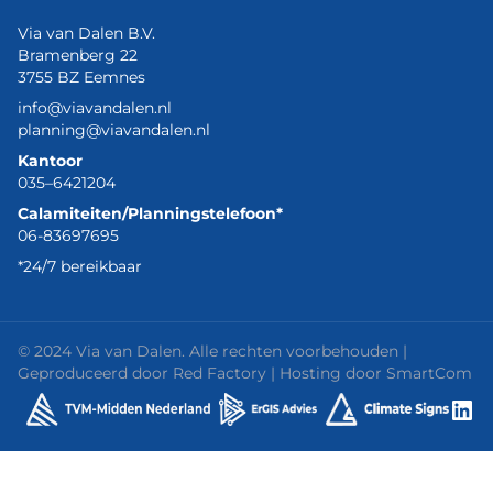
Via van Dalen B.V.
Bramenberg 22
3755 BZ Eemnes
info@viavandalen.nl
planning@viavandalen.nl
Kantoor
035–6421204
Calamiteiten/Planningstelefoon*
06-83697695
*24/7 bereikbaar
© 2024 Via van Dalen. Alle rechten voorbehouden |
Geproduceerd door
Red Factory
| Hosting door
SmartCom
Lin