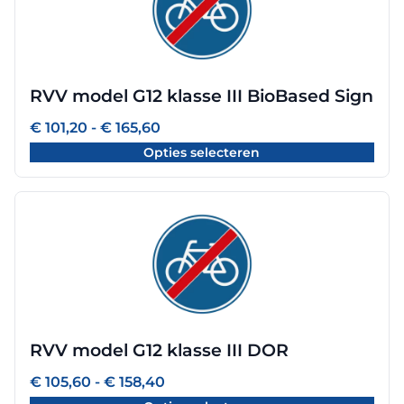
heeft
meerdere
variaties.
Deze
optie
RVV model G12 klasse III BioBased Sign
kan
gekozen
Prijsklasse:
€
101,20
-
€
165,60
worden
€ 101,20
Opties selecteren
tot
op
€ 165,60
de
productpagina
Dit
product
heeft
meerdere
variaties.
Deze
optie
RVV model G12 klasse III DOR
kan
gekozen
Prijsklasse:
€
105,60
-
€
158,40
worden
€ 105,60