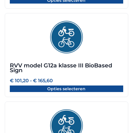
Opties selecteren
tot
de
€ 165,60
productpagina
Dit
product
heeft
meerdere
variaties.
Deze
optie
RVV model G12a klasse III BioBased
kan
Sign
gekozen
worden
Prijsklasse:
€
101,20
-
€
165,60
€ 101,20
op
Opties selecteren
tot
de
€ 165,60
productpagina
Dit
product
heeft
meerdere