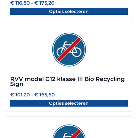
worden
Prijsklasse:
€
116,80
-
€
175,20
€ 116,80
op
Opties selecteren
tot
de
€ 175,20
productpagina
Dit
product
heeft
meerdere
variaties.
Deze
optie
RVV model G12 klasse III Bio Recycling
kan
Sign
gekozen
worden
Prijsklasse:
€
101,20
-
€
165,60
€ 101,20
op
Opties selecteren
tot
de
€ 165,60
productpagina
Dit
product