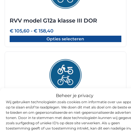
variaties.
Deze
optie
RVV model G12a klasse III DOR
kan
gekozen
Prijsklasse:
€
105,60
-
€
158,40
worden
€ 105,60
Opties selecteren
tot
op
€ 158,40
de
productpagina
Dit
product
heeft
meerdere
variaties.
Deze
Beheer je privacy
optie
RVV model G12a klasse III Refurbished
Wij gebruiken technologieën zoals cookies om informatie over uw appa
kan
Sign
op te slaan en/of te raadplegen. We doen dit met als doel om de beste e
gekozen
te bieden en om gepersonaliseerde en niet-gepersonaliseerde advertent
worden
Prijsklasse:
€
84,60
-
€
144,00
tonen. Door in te stemmen met deze technologieën kunnen wij gegev
€ 84,60
zoals surfgedrag of unieke ID's op deze site verwerken. Als u geen
op
Opties selecteren
tot
toestemming geeft of uw toestemming intrekt, kan dit een nadelige in
de