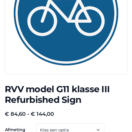
RVV model G11 klasse III
Refurbished Sign
Prijsklasse:
€
84,60
-
€
144,00
€ 84,60
Afmeting
tot