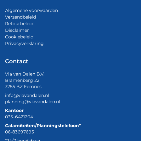
Algemene voorwaarden
Verzendbeleid
Retourbeleid
Disclaimer
Cookiebeleid
Privacyverklaring
Contact
Via van Dalen B.V.
Bramenberg 22
3755 BZ Eemnes
info@viavandalen.nl
planning@viavandalen.nl
Kantoor
035–6421204
Calamiteiten/Planningstelefoon*
06-83697695
*24/7 bereikbaar