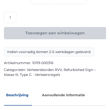
€ 144,00
RVV
model
G11
klasse
Toevoegen aan winkelwagen
III
Refurbished
Sign
Indien voorradig binnen 2-5 werkdagen geleverd.
aantal
Artikelnummer:
10119-000316
Categorieën:
Verkeersborden RVV
,
Refurbished Sign –
klasse III
,
Type G - Verkeersregels
Beschrijving
Aanvullende informatie