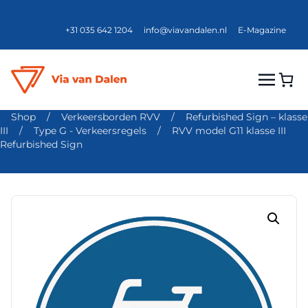
+31 035 642 1204
info@viavandalen.nl
E-Magazine
Shop
/
Verkeersborden RVV
/
Refurbished Sign – klasse
III
/
Type G - Verkeersregels
/
RVV model G11 klasse III
Refurbished Sign