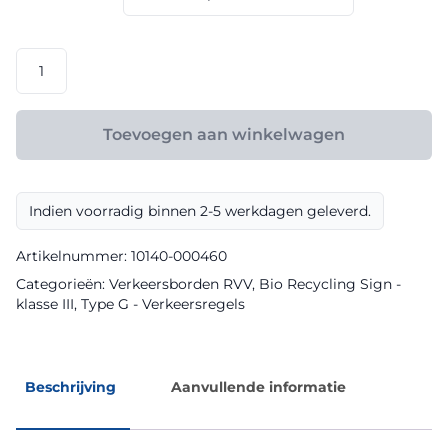
€ 165,60
RVV
model
G12a
klasse
Toevoegen aan winkelwagen
III
Bio
Recycling
Indien voorradig binnen 2-5 werkdagen geleverd.
Sign
aantal
Artikelnummer:
10140-000460
Categorieën:
Verkeersborden RVV
,
Bio Recycling Sign -
klasse III
,
Type G - Verkeersregels
Beschrijving
Aanvullende informatie