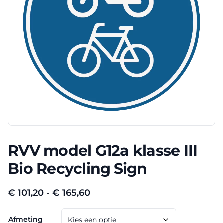
RVV model G12a klasse III
Bio Recycling Sign
Prijsklasse:
€
101,20
-
€
165,60
€ 101,20
Afmeting
tot