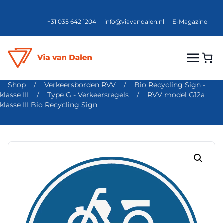
+31 035 642 1204
info@viavandalen.nl
E-Magazine
Shop
/
Verkeersborden RVV
/
Bio Recycling Sign -
klasse III
/
Type G - Verkeersregels
/
RVV model G12a
klasse III Bio Recycling Sign