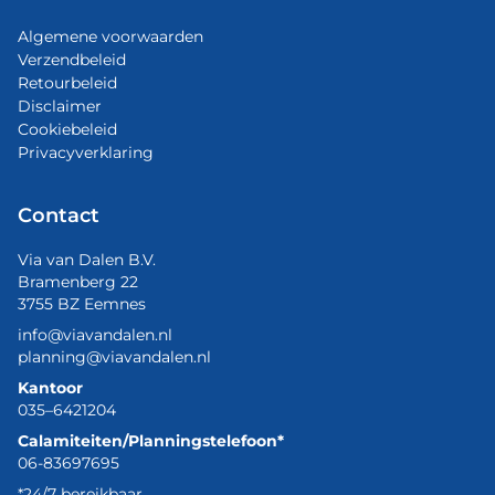
Algemene voorwaarden
Verzendbeleid
Retourbeleid
Disclaimer
Cookiebeleid
Privacyverklaring
Contact
Via van Dalen B.V.
Bramenberg 22
3755 BZ Eemnes
info@viavandalen.nl
planning@viavandalen.nl
Kantoor
035–6421204
Calamiteiten/Planningstelefoon*
06-83697695
*24/7 bereikbaar