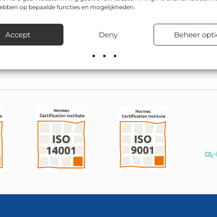
rheid, zowel overdag als ’s nachts.
hebben op bepaalde functies en mogelijkheden.
del zijn onder andere Ø 600mm, Ø 800mm. Het bord wordt veel
Accept
Deny
Beheer opti
ijken en op bedrijventerreinen.
el leverbaar; onze montageploegen kunnen het ook vakkundig pla