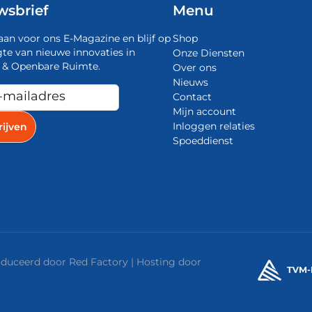
wsbrief
Menu
aan voor ons E-Magazine en blijf op
Shop
te van nieuwe innovaties in
Onze Diensten
 & Openbare Ruimte.
Over ons
Nieuws
Contact
Mijn account
Inloggen relaties
Spoeddienst
roduceerd door
Red Factory
| Hosting door