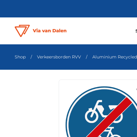
Shop
/
Verkeersborden RVV
/
Aluminium Recycled S