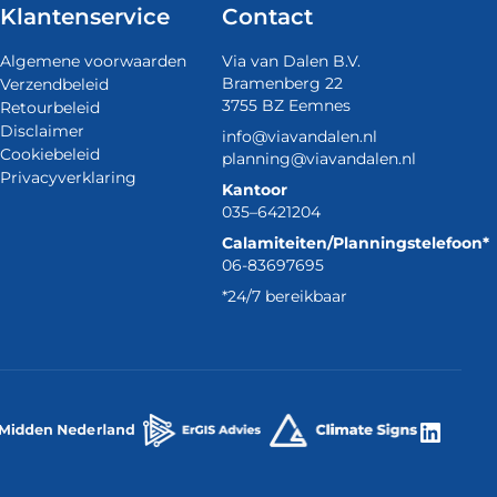
Klantenservice
Contact
Algemene voorwaarden
Via van Dalen B.V.
Bramenberg 22
Verzendbeleid
3755 BZ Eemnes
Retourbeleid
Disclaimer
info@viavandalen.nl
Cookiebeleid
planning@viavandalen.nl
Privacyverklaring
Kantoor
035–6421204
Calamiteiten/Planningstelefoon*
06-83697695
*24/7 bereikbaar
Linke