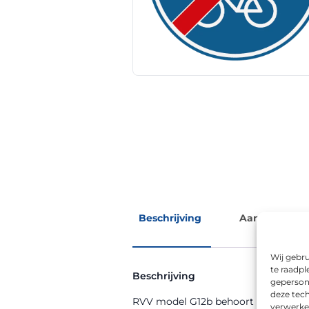
Beschrijving
Aanvullende 
Wij gebru
te raadpl
Beschrijving
geperson
deze tech
RVV model G12b behoort tot de RVV-
verwerke