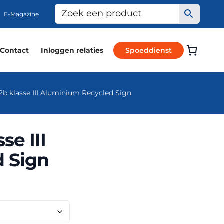
E-Magazine
Contact
Inloggen relaties
Spoeddienst
b klasse III Aluminium Recycled Sign
se III
 Sign