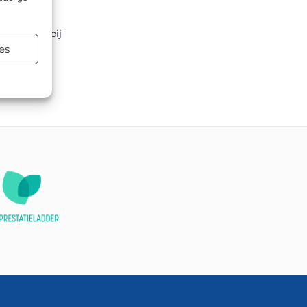
 gebruikt bij
es
atsen.