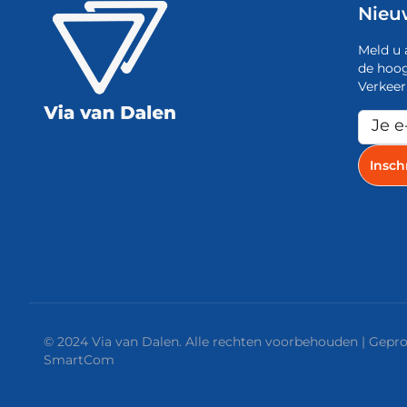
Nieu
Meld u 
de hoog
Verkeer
© 2024 Via van Dalen. Alle rechten voorbehouden | Gep
SmartCom