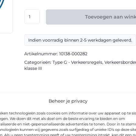
€ 175,20
RVV
Toevoegen aan win
model
G12b
klasse
Indien voorradig binnen 2-5 werkdagen geleverd.
III
Aluminium
Artikelnummer:
10138-000282
Recycled
Categorieën:
Type G - Verkeersregels
,
Verkeersborde
Sign
klasse III
aantal
informatie
Beheer je privacy
iken technologieën zoals cookies om informatie over uw apparaat op te sl
egen. We doen dit met als doel om de beste ervaring te bieden en om
aliseerde en niet-gepersonaliseerde advertenties te tonen. Door in te st
nologieën kunnen wij gegevens zoals surfgedrag of unieke ID's op deze sit
borden van Via van Dalen en is als verkeersregelbord uitgevoer
n. Als u geen toestemming geeft of uw toestemming intrekt, kan dit een n