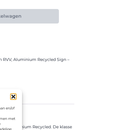
kelwagen
n RVV
,
Aluminium Recycled Sign –
aan en/of
emmen met
e
d in Aluminium Recycled. De klasse
adelige