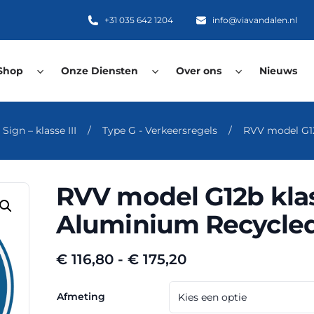
+31 035 642 1204
info@viavandalen.nl
Shop
Onze Diensten
Over ons
Nieuws
ign – klasse III
/
Type G - Verkeersregels
/
RVV model G12
RVV model G12b klas
Aluminium Recycled
Prijsklasse:
€
116,80
-
€
175,20
€ 116,80
tot
Afmeting