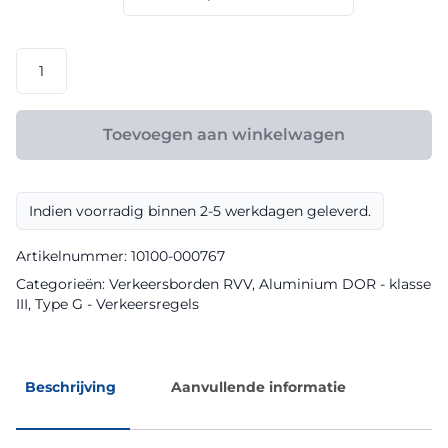
€ 158,40
RVV
model
G12a
klasse
Toevoegen aan winkelwagen
III
DOR
aantal
Indien voorradig binnen 2-5 werkdagen geleverd.
Artikelnummer:
10100-000767
Categorieën:
Verkeersborden RVV
,
Aluminium DOR - klasse
III
,
Type G - Verkeersregels
Beschrijving
Aanvullende informatie