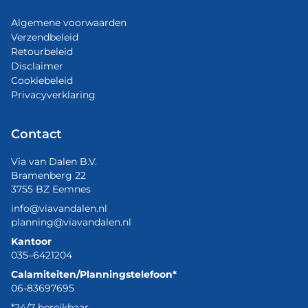
Algemene voorwaarden
Verzendbeleid
Retourbeleid
Disclaimer
Cookiebeleid
Privacyverklaring
Contact
Via van Dalen B.V.
Bramenberg 22
3755 BZ Eemnes
info@viavandalen.nl
planning@viavandalen.nl
Kantoor
035–6421204
Calamiteiten/Planningstelefoon*
06-83697695
*24/7 bereikbaar