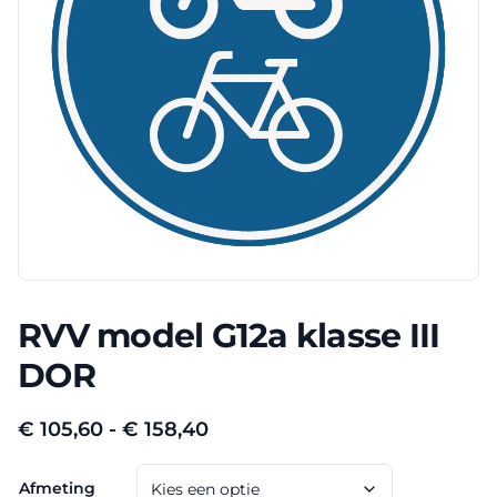
RVV model G12a klasse III
DOR
Prijsklasse:
€
105,60
-
€
158,40
€ 105,60
Afmeting
tot