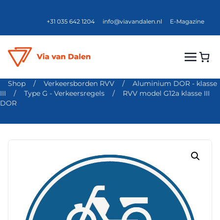
+31 035 642 1204
info@viavandalen.nl
E-Magazine
Shop
/
Verkeersborden RVV
/
Aluminium DOR - klasse
III
/
Type G - Verkeersregels
/
RVV model G12a klasse III
DOR