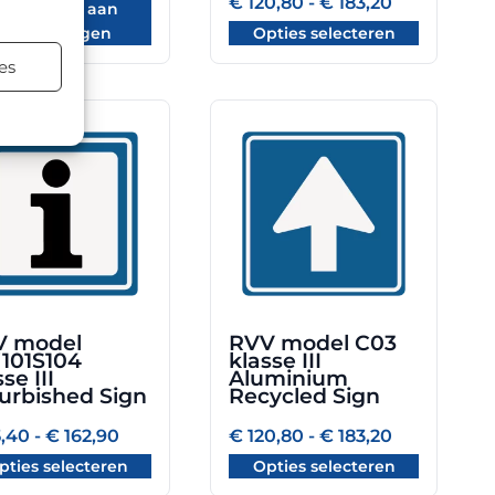
Prijsklasse:
€
120,80
-
€
183,20
Toevoegen aan
€ 120,80
winkelwagen
Opties selecteren
tot
€ 183,20
es
Dit
uct
product
heeft
dere
meerdere
ties.
variaties.
Deze
optie
kan
zen
gekozen
V model
RVV model C03
en
worden
101S104
klasse III
op
se III
Aluminium
urbished Sign
Recycled Sign
de
uctpagina
productpagina
Prijsklasse:
Prijsklasse:
,40
-
€
162,90
€
120,80
-
€
183,20
€ 95,40
€ 120,80
pties selecteren
Opties selecteren
tot
tot
€ 162,90
€ 183,20