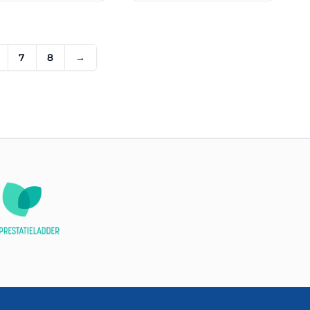
7
8
→