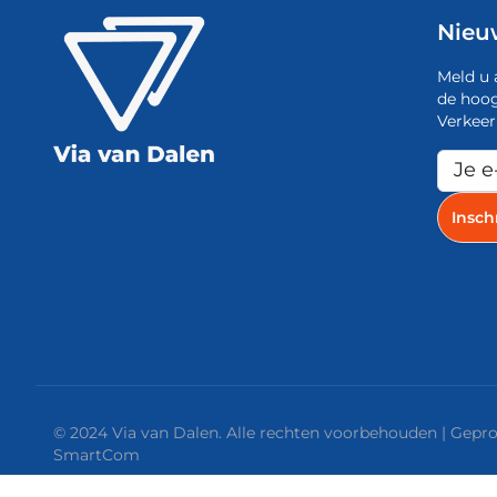
Nieu
Meld u 
de hoog
Verkeer
© 2024 Via van Dalen. Alle rechten voorbehouden | Gep
SmartCom