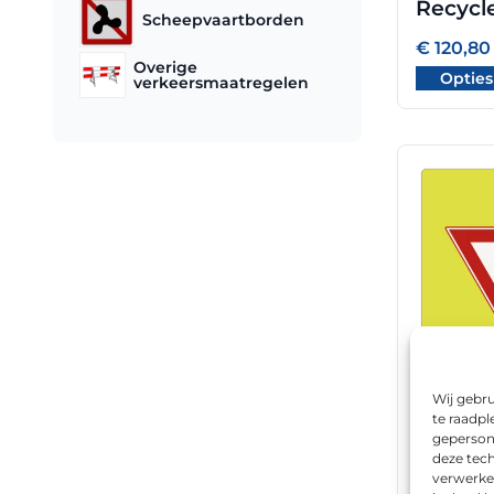
Recycl
de
Scheepvaartborden
productpa
€
120,80
Overige
Opties
verkeersmaatregelen
Dit
product
heeft
meerdere
variaties.
Deze
optie
kan
gekozen
worden
Wij gebru
op
te raadpl
RVV mo
geperson
de
klasse 
deze tech
productpa
verwerke
€
248,0