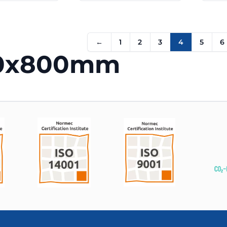
←
1
2
3
4
5
6
0x800mm