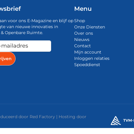
wsbrief
Menu
aan voor ons E-Magazine en blijf op
Shop
te van nieuwe innovaties in
Onze Diensten
 & Openbare Ruimte.
Over ons
Nieuws
Contact
Mijn account
Inloggen relaties
Spoeddienst
roduceerd door
Red Factory
| Hosting door