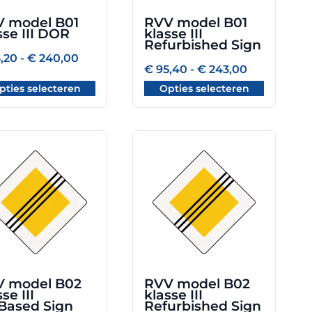
zen
gekozen
 model B01
RVV model B01
en
worden
sse III DOR
klasse III
op
Refurbished Sign
de
Prijsklasse:
,20
-
€
240,00
€ 63,20
Prijsklasse:
€
95,40
-
€
243,00
uctpagina
productpagina
tot
€ 95,40
pties selecteren
Opties selecteren
€ 240,00
tot
€ 243,00
Dit
uct
product
heeft
dere
meerdere
ties.
variaties.
Deze
optie
kan
zen
gekozen
 model B02
RVV model B02
en
worden
se III
klasse III
op
Based Sign
Refurbished Sign