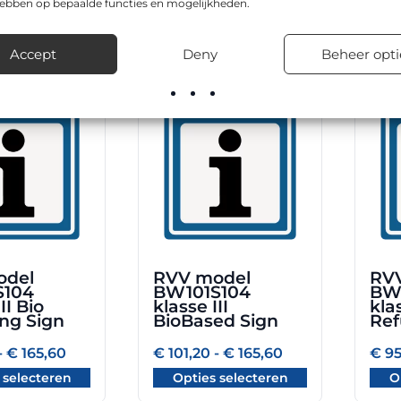
€ 165,60
hebben op bepaalde functies en mogelijkheden.
€ 248,00
tot
 selecteren
Opties selecteren
€ 330,40
Accept
Deny
Beheer opti
Dit
Dit
product
prod
heeft
heeft
meerdere
meer
variaties.
varia
Deze
Deze
optie
optie
kan
kan
gekozen
geko
odel
RVV model
RV
worden
word
S104
BW101S104
BW
op
op
II Bio
klasse III
klas
ing Sign
BioBased Sign
Ref
de
de
gina
productpagina
prod
Prijsklasse:
Prijsklasse:
-
€
165,60
€
101,20
-
€
165,60
€
95
€ 101,20
€ 101,20
 selecteren
Opties selecteren
O
tot
tot
€ 165,60
€ 165,60