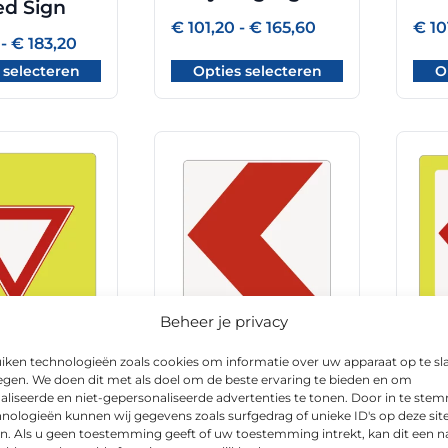
ed Sign
de
de
Prijsklasse:
€
101,20
-
€
165,60
€
10
gina
productpagina
prod
Prijsklasse:
€ 101,20
-
€
183,20
€ 120,80
tot
 selecteren
Opties selecteren
O
tot
€ 165,60
€ 183,20
Dit
product
heeft
meerdere
variaties.
Deze
optie
kan
Beheer je privacy
gekozen
RVV model BB12l
RVV
worden
iken technologieën zoals cookies om informatie over uw apparaat op te sl
klasse III DOR
kla
op
egen. We doen dit met als doel om de beste ervaring te bieden en om
del B06f
aliseerde en niet-gepersonaliseerde advertenties te tonen. Door in te st
de
Prijsklasse:
€
63,20
-
€
165,60
€
24
III DOR
nologieën kunnen wij gegevens zoals surfgedrag of unieke ID's op deze sit
€ 63,20
gina
productpagina
tot
n. Als u geen toestemming geeft of uw toestemming intrekt, kan dit een n
Prijsklasse:
0
-
€
330,40