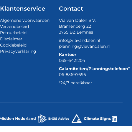
Klantenservice
Contact
Algemene voorwaarden
Via van Dalen B.V.
Bramenberg 22
Verzendbeleid
3755 BZ Eemnes
Retourbeleid
Disclaimer
info@viavandalen.nl
Cookiebeleid
planning@viavandalen.nl
Privacyverklaring
Kantoor
035–6421204
Calamiteiten/Planningstelefoon*
06-83697695
*24/7 bereikbaar
Linke