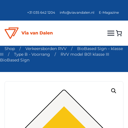
+31 035 642 1204
info@viavandalen.nl
E-Magazine
Shop
/
Verkeersborden RVV
/
BioBased Sign – klasse
III
/
Type B - Voorrang
/
RVV model B01 klasse III
BioBased Sign