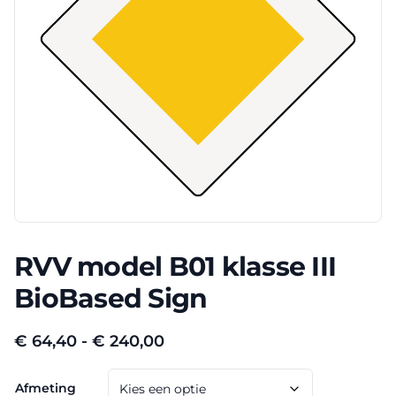
RVV model B01 klasse III
BioBased Sign
Prijsklasse:
€
64,40
-
€
240,00
€ 64,40
Afmeting
tot