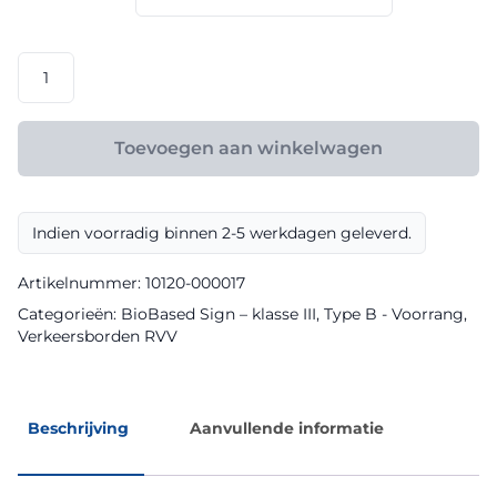
€ 240,00
RVV
model
B01
klasse
Toevoegen aan winkelwagen
III
BioBased
Sign
Indien voorradig binnen 2-5 werkdagen geleverd.
aantal
Artikelnummer:
10120-000017
Categorieën:
BioBased Sign – klasse III
,
Type B - Voorrang
,
Verkeersborden RVV
Beschrijving
Aanvullende informatie