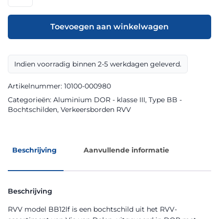
model
BB12lf
klasse
Toevoegen aan winkelwagen
III
DOR
aantal
Indien voorradig binnen 2-5 werkdagen geleverd.
Artikelnummer:
10100-000980
Categorieën:
Aluminium DOR - klasse III
,
Type BB -
Bochtschilden
,
Verkeersborden RVV
Beschrijving
Aanvullende informatie
Beschrijving
RVV model BB12lf is een bochtschild uit het RVV-