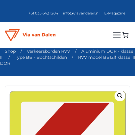
+31 035 642 1204
info@viavandalen.nl
E-Magazine
Shop
/
Verkeersborden RVV
/
Aluminium DOR - klasse
III
/
Type BB - Bochtschilden
/
RVV model BB12lf klasse III
DOR