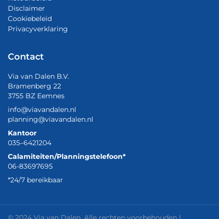
Disclaimer
Cookiebeleid
Privacyverklaring
Contact
Via van Dalen B.V.
Bramenberg 22
3755 BZ Eemnes
info@viavandalen.nl
planning@viavandalen.nl
Kantoor
035–6421204
Calamiteiten/Planningstelefoon*
06-83697695
*24/7 bereikbaar
© 2024 Via van Dalen. Alle rechten voorbehouden |