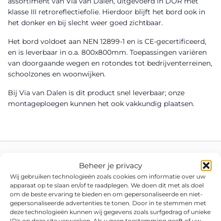
assortiment van Via van Dalen, uitgevoerd in DOR met
klasse III retroreflectiefolie. Hierdoor blijft het bord ook in
het donker en bij slecht weer goed zichtbaar.
Het bord voldoet aan NEN 12899-1 en is CE-gecertificeerd,
en is leverbaar in o.a. 800x800mm. Toepassingen variëren
van doorgaande wegen en rotondes tot bedrijventerreinen,
schoolzones en woonwijken.
Bij Via van Dalen is dit product snel leverbaar; onze
montageploegen kunnen het ook vakkundig plaatsen.
Beheer je privacy
Wij gebruiken technologieën zoals cookies om informatie over uw
apparaat op te slaan en/of te raadplegen. We doen dit met als doel
om de beste ervaring te bieden en om gepersonaliseerde en niet-
gepersonaliseerde advertenties te tonen. Door in te stemmen met
deze technologieën kunnen wij gegevens zoals surfgedrag of unieke
ID's op deze site verwerken. Als u geen toestemming geeft of uw