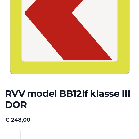
RVV model BB12lf klasse III
DOR
€
248,00
RVV