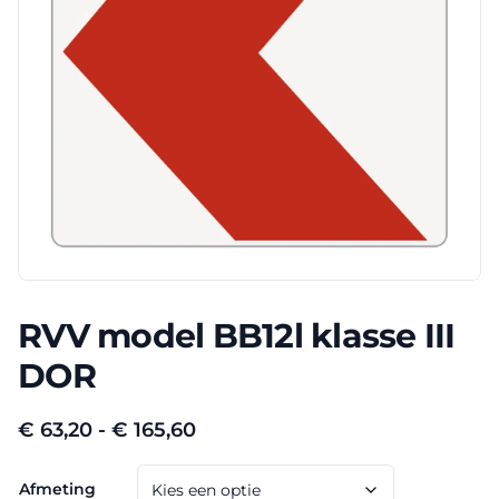
RVV model BB12l klasse III
DOR
Prijsklasse:
€
63,20
-
€
165,60
€ 63,20
Afmeting
tot