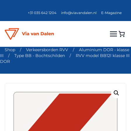
+31 035 642 1204
info@viavandalen.nl
E-Magazine
Shop
/
Verkeersborden RVV
/
Aluminium DOR - klasse
III
/
Type BB - Bochtschilden
/
RVV model BB12l klasse III
DOR