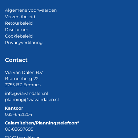
Algemene voorwaarden
Verzendbeleid
Retourbeleid
Disclaimer
Cookiebeleid
Privacyverklaring
Contact
Via van Dalen B.V.
Bramenberg 22
3755 BZ Eemnes
info@viavandalen.nl
planning@viavandalen.nl
Kantoor
035–6421204
Calamiteiten/Planningstelefoon*
06-83697695
*24/7 bereikbaar