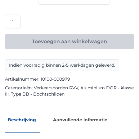
€ 165,60
RVV
model
BB12l
klasse
Toevoegen aan winkelwagen
III
DOR
aantal
Indien voorradig binnen 2-5 werkdagen geleverd.
Artikelnummer:
10100-000979
Categorieën:
Verkeersborden RVV
,
Aluminium DOR - klasse
III
,
Type BB - Bochtschilden
Beschrijving
Aanvullende informatie