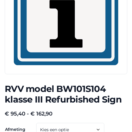
RVV model BW101S104
klasse III Refurbished Sign
Prijsklasse:
€
95,40
-
€
162,90
€ 95,40
Afmeting
tot