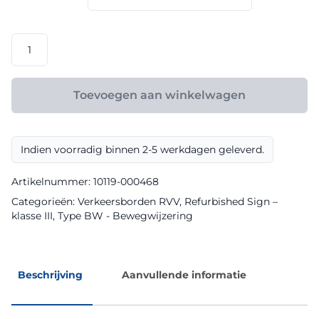
€ 162,90
RVV
model
BW101S104
klasse
Toevoegen aan winkelwagen
III
Refurbished
Sign
Indien voorradig binnen 2-5 werkdagen geleverd.
aantal
Artikelnummer:
10119-000468
Categorieën:
Verkeersborden RVV
,
Refurbished Sign –
klasse III
,
Type BW - Bewegwijzering
Beschrijving
Aanvullende informatie