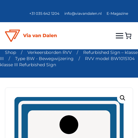
+31 035 642 1204
info@viavandalen.nl
E-Magazine
Shop
/
Verkeersborden RVV
/
Refurbished Sign – klasse
III
/
Type BW - Bewegwijzering
/
RVV model BW101S104
klasse III Refurbished Sign