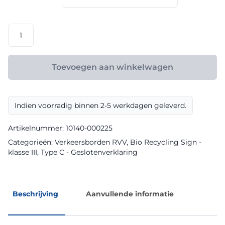
€ 165,60
RVV
model
C07
klasse
Toevoegen aan winkelwagen
III
Bio
Recycling
Indien voorradig binnen 2-5 werkdagen geleverd.
Sign
aantal
Artikelnummer:
10140-000225
Categorieën:
Verkeersborden RVV
,
Bio Recycling Sign -
klasse III
,
Type C - Geslotenverklaring
Beschrijving
Aanvullende informatie