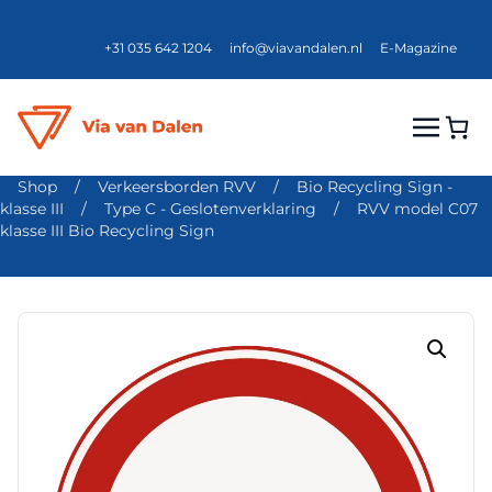
+31 035 642 1204
info@viavandalen.nl
E-Magazine
Shop
/
Verkeersborden RVV
/
Bio Recycling Sign -
klasse III
/
Type C - Geslotenverklaring
/
RVV model C07
klasse III Bio Recycling Sign