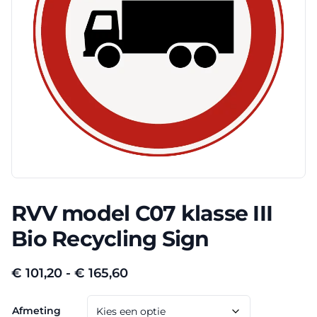
RVV model C07 klasse III
Bio Recycling Sign
Prijsklasse:
€
101,20
-
€
165,60
€ 101,20
Afmeting
tot