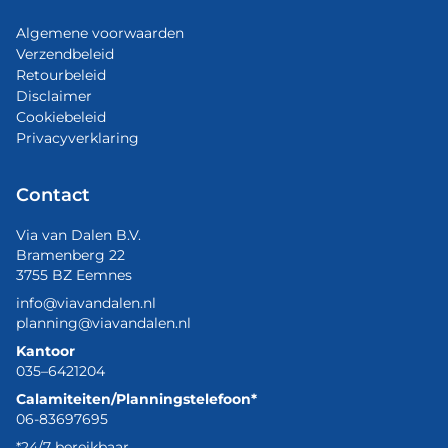
Algemene voorwaarden
Verzendbeleid
Retourbeleid
Disclaimer
Cookiebeleid
Privacyverklaring
Contact
Via van Dalen B.V.
Bramenberg 22
3755 BZ Eemnes
info@viavandalen.nl
planning@viavandalen.nl
Kantoor
035–6421204
Calamiteiten/Planningstelefoon*
06-83697695
*24/7 bereikbaar