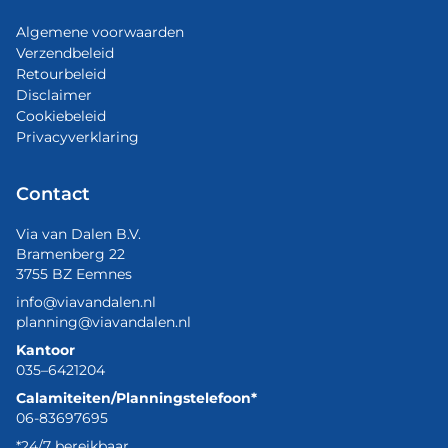
Algemene voorwaarden
Verzendbeleid
Retourbeleid
Disclaimer
Cookiebeleid
Privacyverklaring
Contact
Via van Dalen B.V.
Bramenberg 22
3755 BZ Eemnes
info@viavandalen.nl
planning@viavandalen.nl
Kantoor
035–6421204
Calamiteiten/Planningstelefoon*
06-83697695
*24/7 bereikbaar