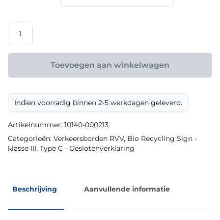
€ 165,60
RVV
model
C04l
klasse
Toevoegen aan winkelwagen
III
Bio
Recycling
Indien voorradig binnen 2-5 werkdagen geleverd.
Sign
aantal
Artikelnummer:
10140-000213
Categorieën:
Verkeersborden RVV
,
Bio Recycling Sign -
klasse III
,
Type C - Geslotenverklaring
Beschrijving
Aanvullende informatie