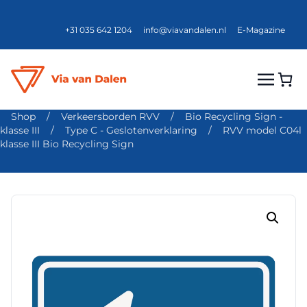
+31 035 642 1204
info@viavandalen.nl
E-Magazine
Shop
/
Verkeersborden RVV
/
Bio Recycling Sign -
klasse III
/
Type C - Geslotenverklaring
/
RVV model C04l
klasse III Bio Recycling Sign