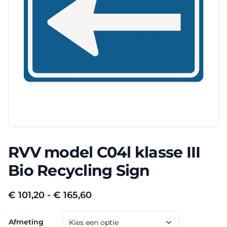
RVV model C04l klasse III
Bio Recycling Sign
Prijsklasse:
€
101,20
-
€
165,60
€ 101,20
Afmeting
tot