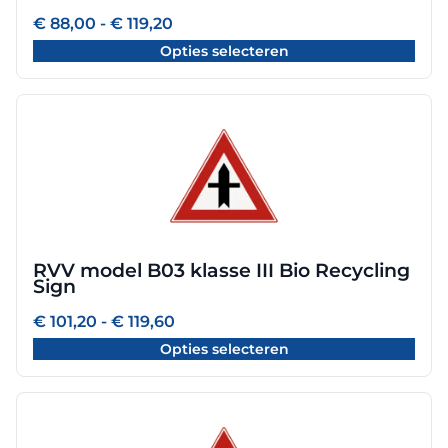
worden
Prijsklasse:
€
88,00
-
€
119,20
€ 88,00
op
Opties selecteren
tot
de
€ 119,20
productpagina
Dit
product
heeft
meerdere
variaties.
Deze
optie
RVV model B03 klasse III Bio Recycling
kan
Sign
gekozen
worden
Prijsklasse:
€
101,20
-
€
119,60
€ 101,20
op
Opties selecteren
tot
de
€ 119,60
productpagina
Dit
product