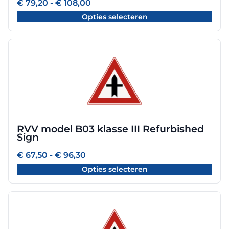
Prijsklasse:
€
79,20
-
€
108,00
worden
€ 79,20
Opties selecteren
tot
op
€ 108,00
de
productpagina
Dit
product
heeft
meerdere
variaties.
Deze
optie
RVV model B03 klasse III Refurbished
kan
Sign
gekozen
worden
Prijsklasse:
€
67,50
-
€
96,30
€ 67,50
op
Opties selecteren
tot
de
€ 96,30
productpagina
Dit
product
heeft