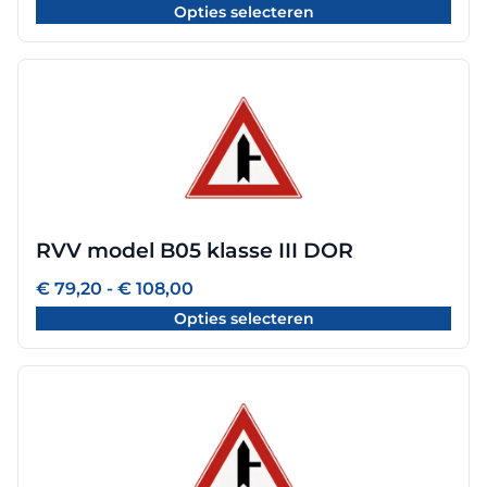
op
Opties selecteren
tot
de
€ 108,00
productpagina
Dit
product
heeft
meerdere
variaties.
Deze
optie
RVV model B05 klasse III DOR
kan
gekozen
Prijsklasse:
€
79,20
-
€
108,00
worden
€ 79,20
Opties selecteren
tot
op
€ 108,00
de
productpagina
Dit
product
heeft
meerdere