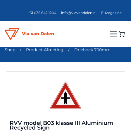
+31 035 642 1204
info@viavandalen.nl
E-Magazine
Shop
/
Product Afmeting
/
Driehoek 700mm
Dit
product
heeft
meerdere
variaties.
Deze
optie
RVV model B03 klasse III Aluminium
kan
Recycled Sign
gekozen