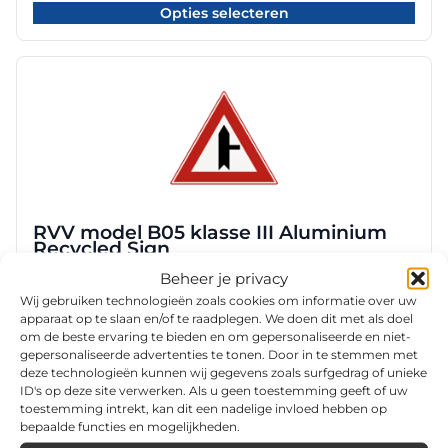
€ 67,50
op
Opties selecteren
tot
de
€ 96,30
productpagina
Dit
product
heeft
meerdere
variaties.
Deze
optie
RVV model B05 klasse III Aluminium
kan
Recycled Sign
gekozen
Beheer je privacy
worden
Prijsklasse:
€
88,00
-
€
119,20
€ 88,00
Wij gebruiken technologieën zoals cookies om informatie over uw
op
Opties selecteren
tot
apparaat op te slaan en/of te raadplegen. We doen dit met als doel
de
€ 119,20
om de beste ervaring te bieden en om gepersonaliseerde en niet-
productpagina
gepersonaliseerde advertenties te tonen. Door in te stemmen met
deze technologieën kunnen wij gegevens zoals surfgedrag of unieke
Dit
ID's op deze site verwerken. Als u geen toestemming geeft of uw
product
toestemming intrekt, kan dit een nadelige invloed hebben op
heeft
bepaalde functies en mogelijkheden.
meerdere