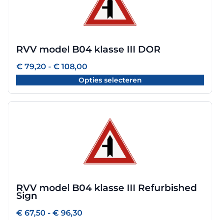
meerdere
variaties.
Deze
optie
RVV model B04 klasse III DOR
kan
gekozen
Prijsklasse:
€
79,20
-
€
108,00
worden
€ 79,20
Opties selecteren
tot
op
€ 108,00
de
productpagina
Dit
product
heeft
meerdere
variaties.
Deze
optie
RVV model B04 klasse III Refurbished
kan
Sign
gekozen
worden
Prijsklasse:
€
67,50
-
€
96,30