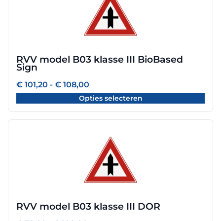
heeft
meerdere
variaties.
Deze
optie
RVV model B03 klasse III BioBased
kan
Sign
gekozen
worden
Prijsklasse:
€
101,20
-
€
108,00
€ 101,20
op
Opties selecteren
tot
de
€ 108,00
productpagina
Dit
product
heeft
meerdere
variaties.
Deze
optie
RVV model B03 klasse III DOR
kan
gekozen