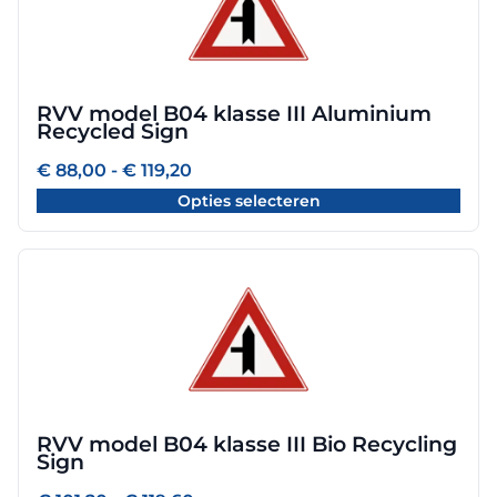
meerdere
variaties.
Deze
optie
RVV model B04 klasse III Aluminium
kan
Recycled Sign
gekozen
worden
Prijsklasse:
€
88,00
-
€
119,20
€ 88,00
op
Opties selecteren
tot
de
€ 119,20
productpagina
Dit
product
heeft
meerdere
variaties.
Deze
optie
RVV model B04 klasse III Bio Recycling
kan
Sign
gekozen