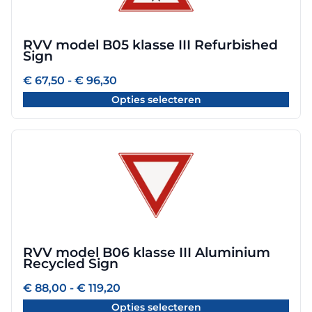
variaties.
Deze
optie
RVV model B05 klasse III Refurbished
kan
Sign
gekozen
worden
Prijsklasse:
€
67,50
-
€
96,30
€ 67,50
op
Opties selecteren
tot
de
€ 96,30
productpagina
Dit
product
heeft
meerdere
variaties.
Deze
optie
RVV model B06 klasse III Aluminium
kan
Recycled Sign
gekozen
worden
Prijsklasse:
€
88,00
-
€
119,20
€ 88,00
op
Opties selecteren
tot