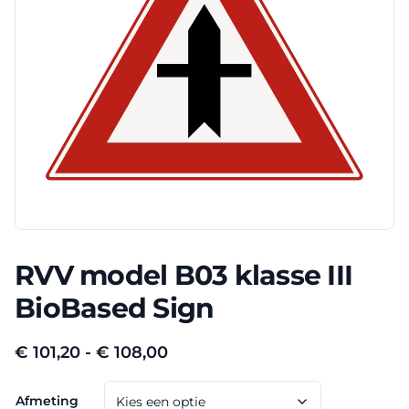
RVV model B03 klasse III
BioBased Sign
Prijsklasse:
€
101,20
-
€
108,00
€ 101,20
Afmeting
tot