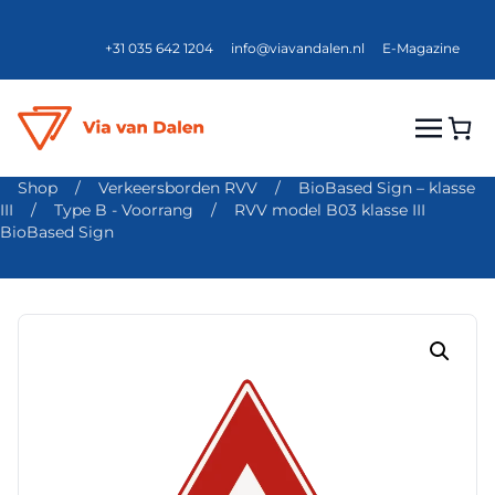
+31 035 642 1204
info@viavandalen.nl
E-Magazine
Shop
/
Verkeersborden RVV
/
BioBased Sign – klasse
III
/
Type B - Voorrang
/
RVV model B03 klasse III
BioBased Sign