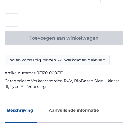
€ 108,00
RVV
model
B03
klasse
Toevoegen aan winkelwagen
III
BioBased
Sign
Indien voorradig binnen 2-5 werkdagen geleverd.
aantal
Artikelnummer:
10120-000019
Categorieën:
Verkeersborden RVV
,
BioBased Sign – klasse
III
,
Type B - Voorrang
Beschrijving
Aanvullende informatie