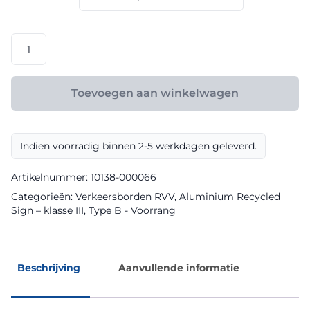
€ 119,20
RVV
model
B06
klasse
Toevoegen aan winkelwagen
III
Aluminium
Recycled
Indien voorradig binnen 2-5 werkdagen geleverd.
Sign
aantal
Artikelnummer:
10138-000066
Categorieën:
Verkeersborden RVV
,
Aluminium Recycled
Sign – klasse III
,
Type B - Voorrang
Beschrijving
Aanvullende informatie