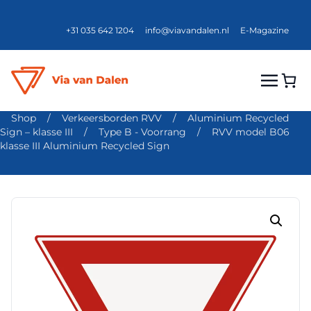
+31 035 642 1204
info@viavandalen.nl
E-Magazine
Shop
/
Verkeersborden RVV
/
Aluminium Recycled
Sign – klasse III
/
Type B - Voorrang
/
RVV model B06
klasse III Aluminium Recycled Sign