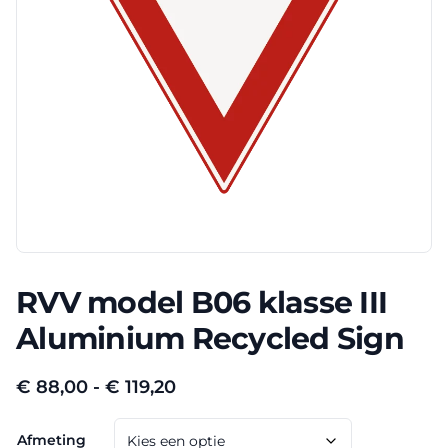
RVV model B06 klasse III
Aluminium Recycled Sign
Prijsklasse:
€
88,00
-
€
119,20
€ 88,00
Afmeting
tot