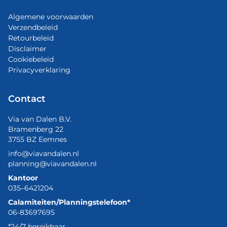
Algemene voorwaarden
Verzendbeleid
Retourbeleid
Disclaimer
Cookiebeleid
Privacyverklaring
Contact
Via van Dalen B.V.
Bramenberg 22
3755 BZ Eemnes
info@viavandalen.nl
planning@viavandalen.nl
Kantoor
035–6421204
Calamiteiten/Planningstelefoon*
06-83697695
*24/7 bereikbaar