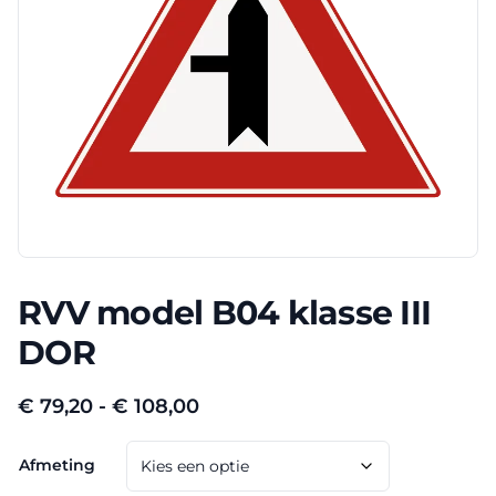
RVV model B04 klasse III
DOR
Prijsklasse:
€
79,20
-
€
108,00
€ 79,20
Afmeting
tot