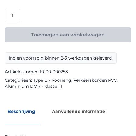
€ 108,00
RVV
model
B04
klasse
Toevoegen aan winkelwagen
III
DOR
aantal
Indien voorradig binnen 2-5 werkdagen geleverd.
Artikelnummer:
10100-000253
Categorieën:
Type B - Voorrang
,
Verkeersborden RVV
,
Aluminium DOR - klasse III
Beschrijving
Aanvullende informatie