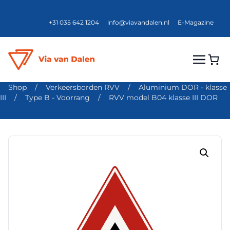
+31 035 642 1204
info@viavandalen.nl
E-Magazine
Shop
/
Verkeersborden RVV
/
Aluminium DOR - klasse
III
/
Type B - Voorrang
/
RVV model B04 klasse III DOR