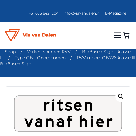
+31 035 642 1204
info@viavandalen.nl
E-Magazine
Shop
/
Verkeersborden RVV
/
BioBased Sign – klasse
III
/
Type OB - Onderborden
/
RVV model OB726 klasse III
BioBased Sign