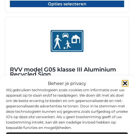
€ 63,90
op
Opties selecteren
tot
de
€ 147,60
productpagina
Dit
product
heeft
meerdere
variaties.
Deze
optie
RVV model G05 klasse III Aluminium
kan
Recycled Sign
gekozen
Beheer je privacy
worden
Prijsklasse:
€
84,00
-
€
164,80
€ 84,00
Wij gebruiken technologieën zoals cookies om informatie over uw
op
Opties selecteren
tot
apparaat op te slaan en/of te raadplegen. We doen dit met als doel
de
€ 164,80
om de beste ervaring te bieden en om gepersonaliseerde en niet-
productpagina
gepersonaliseerde advertenties te tonen. Door in te stemmen met
deze technologieën kunnen wij gegevens zoals surfgedrag of unieke
Dit
ID's op deze site verwerken. Als u geen toestemming geeft of uw
product
toestemming intrekt, kan dit een nadelige invloed hebben op
heeft
bepaalde functies en mogelijkheden.
meerdere