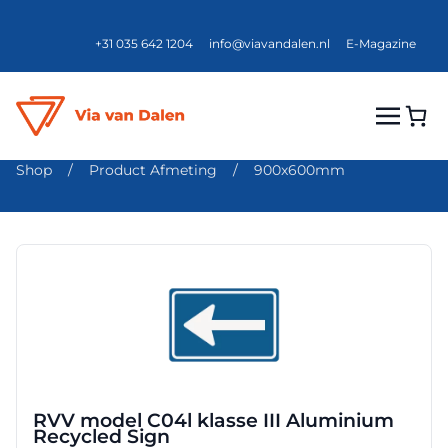
+31 035 642 1204
info@viavandalen.nl
E-Magazine
Shop
/
Product Afmeting
/
900x600mm
Dit
product
heeft
meerdere
variaties.
Deze
optie
RVV model C04l klasse III Aluminium
kan
Recycled Sign
gekozen