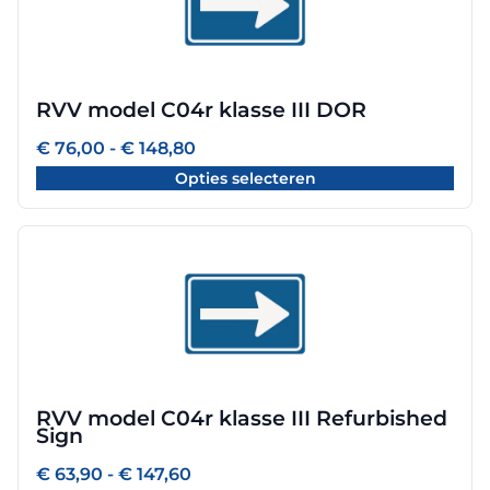
meerdere
variaties.
Deze
optie
RVV model C04r klasse III DOR
kan
gekozen
Prijsklasse:
€
76,00
-
€
148,80
worden
€ 76,00
Opties selecteren
tot
op
€ 148,80
de
productpagina
Dit
product
heeft
meerdere
variaties.
Deze
optie
RVV model C04r klasse III Refurbished
kan
Sign
gekozen
worden
Prijsklasse:
€
63,90
-
€
147,60