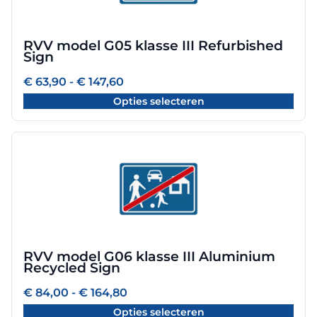
variaties.
Deze
optie
RVV model G05 klasse III Refurbished
kan
Sign
gekozen
worden
Prijsklasse:
€
63,90
-
€
147,60
€ 63,90
op
Opties selecteren
tot
de
€ 147,60
productpagina
Dit
product
heeft
meerdere
variaties.
Deze
optie
RVV model G06 klasse III Aluminium
kan
Recycled Sign
gekozen
worden
Prijsklasse:
€
84,00
-
€
164,80
€ 84,00
op
Opties selecteren
tot