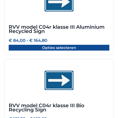
meerdere
variaties.
Deze
optie
RVV model C04r klasse III Aluminium
kan
Recycled Sign
gekozen
worden
Prijsklasse:
€
84,00
-
€
164,80
€ 84,00
op
Opties selecteren
tot
de
€ 164,80
productpagina
Dit
product
heeft
meerdere
variaties.
Deze
optie
RVV model C04r klasse III Bio
kan
Recycling Sign
gekozen