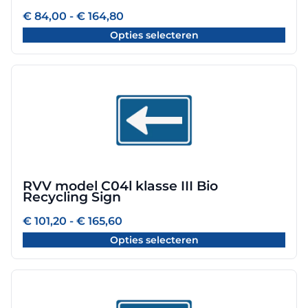
worden
Prijsklasse:
€
84,00
-
€
164,80
€ 84,00
op
Opties selecteren
tot
de
€ 164,80
productpagina
Dit
product
heeft
meerdere
variaties.
Deze
optie
RVV model C04l klasse III Bio
kan
Recycling Sign
gekozen
worden
Prijsklasse:
€
101,20
-
€
165,60
€ 101,20
op
Opties selecteren
tot
de
€ 165,60
productpagina
Dit
product