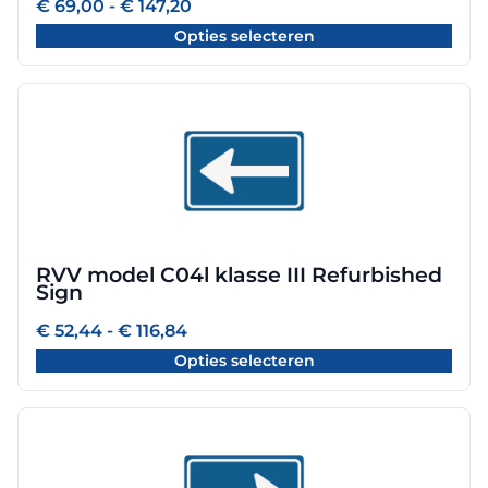
Prijsklasse:
€
69,00
-
€
147,20
worden
€ 69,00
Opties selecteren
tot
op
€ 147,20
de
productpagina
Dit
product
heeft
meerdere
variaties.
Deze
optie
RVV model C04l klasse III Refurbished
kan
Sign
gekozen
worden
Prijsklasse:
€
52,44
-
€
116,84
€ 52,44
op
Opties selecteren
tot
de
€ 116,84
productpagina
Dit
product
heeft