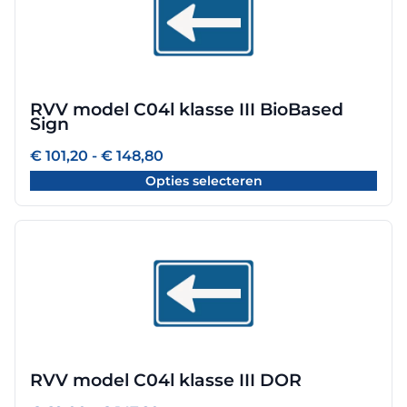
heeft
meerdere
variaties.
Deze
optie
RVV model C04l klasse III BioBased
kan
Sign
gekozen
worden
Prijsklasse:
€
101,20
-
€
148,80
€ 101,20
op
Opties selecteren
tot
de
€ 148,80
productpagina
Dit
product
heeft
meerdere
variaties.
Deze
optie
RVV model C04l klasse III DOR
kan
gekozen