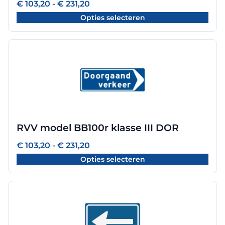
Prijsklasse:
€
103,20
-
€
231,20
worden
€ 103,20
Opties selecteren
tot
op
€ 231,20
de
productpagina
Dit
product
heeft
meerdere
variaties.
Deze
optie
RVV model BB100r klasse III DOR
kan
gekozen
Prijsklasse:
€
103,20
-
€
231,20
worden
€ 103,20
Opties selecteren
tot
op
€ 231,20
de
productpagina
Dit
product
heeft