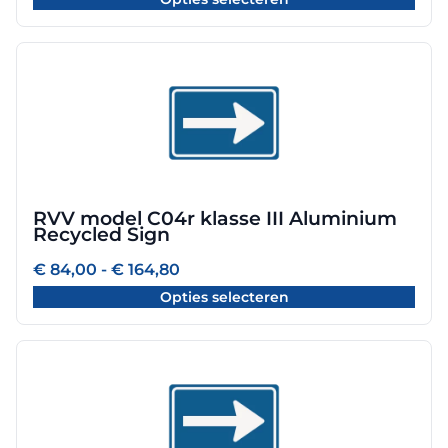
tot
de
€ 116,84
productpagina
Dit
product
heeft
meerdere
variaties.
Deze
optie
RVV model C04r klasse III Aluminium
kan
Recycled Sign
gekozen
worden
Prijsklasse:
€
84,00
-
€
164,80
€ 84,00
op
Opties selecteren
tot
de
€ 164,80
productpagina
Dit
product
heeft
meerdere