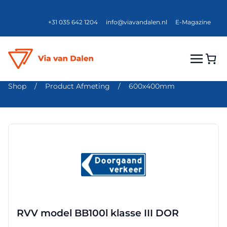
+31 035 642 1204
info@viavandalen.nl
E-Magazine
Shop
/
Product Afmeting
/
600x400mm
Dit
product
heeft
meerdere
variaties.
Deze
optie
RVV model BB100l klasse III DOR
kan
gekozen