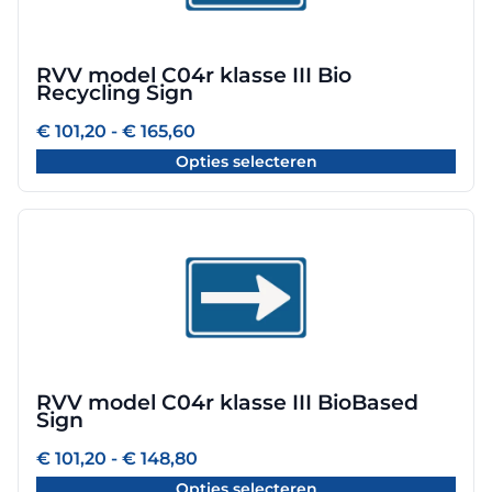
variaties.
Deze
optie
RVV model C04r klasse III Bio
kan
Recycling Sign
gekozen
worden
Prijsklasse:
€
101,20
-
€
165,60
€ 101,20
op
Opties selecteren
tot
de
€ 165,60
productpagina
Dit
product
heeft
meerdere
variaties.
Deze
optie
RVV model C04r klasse III BioBased
kan
Sign
gekozen
worden
Prijsklasse:
€
101,20
-
€
148,80
€ 101,20
op
Opties selecteren