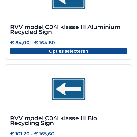
meerdere
variaties.
Deze
optie
RVV model C04l klasse III Aluminium
kan
Recycled Sign
gekozen
worden
Prijsklasse:
€
84,00
-
€
164,80
€ 84,00
op
Opties selecteren
tot
de
€ 164,80
productpagina
Dit
product
heeft
meerdere
variaties.
Deze
optie
RVV model C04l klasse III Bio
kan
Recycling Sign
gekozen
worden
Prijsklasse:
€
101,20
-
€
165,60