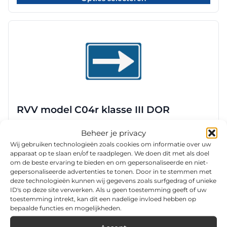
tot
de
€ 148,80
productpagina
Dit
product
heeft
meerdere
variaties.
Deze
optie
RVV model C04r klasse III DOR
kan
gekozen
Prijsklasse:
€
76,00
-
€
148,80
Beheer je privacy
worden
€ 76,00
Opties selecteren
tot
Wij gebruiken technologieën zoals cookies om informatie over uw
op
€ 148,80
apparaat op te slaan en/of te raadplegen. We doen dit met als doel
de
om de beste ervaring te bieden en om gepersonaliseerde en niet-
productpagina
gepersonaliseerde advertenties te tonen. Door in te stemmen met
Dit
deze technologieën kunnen wij gegevens zoals surfgedrag of unieke
product
ID's op deze site verwerken. Als u geen toestemming geeft of uw
heeft
toestemming intrekt, kan dit een nadelige invloed hebben op
bepaalde functies en mogelijkheden.
meerdere
variaties.