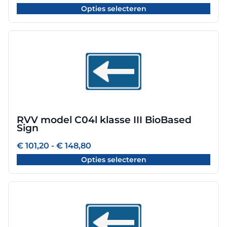
€ 101,20
op
Opties selecteren
tot
de
€ 165,60
productpagina
Dit
product
heeft
meerdere
variaties.
Deze
optie
RVV model C04l klasse III BioBased
kan
Sign
gekozen
worden
Prijsklasse:
€
101,20
-
€
148,80
€ 101,20
op
Opties selecteren
tot
de
€ 148,80
productpagina
Dit
product
heeft