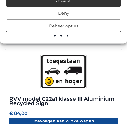
Accept
Deze
optie
Deny
RVV model C04r klasse III Refurbished
kan
Sign
gekozen
Beheer opties
worden
Prijsklasse:
€
63,90
-
€
147,60
€ 63,90
op
Opties selecteren
tot
de
€ 147,60
productpagina
RVV model C22a1 klasse III Aluminium
Recycled Sign
€
84,00
Toevoegen aan winkelwagen