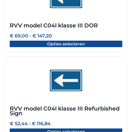
meerdere
variaties.
Deze
optie
RVV model C04l klasse III DOR
kan
gekozen
Prijsklasse:
€
69,00
-
€
147,20
worden
€ 69,00
Opties selecteren
tot
op
€ 147,20
de
productpagina
Dit
product
heeft
meerdere
variaties.
Deze
optie
RVV model C04l klasse III Refurbished
kan
Sign
gekozen
worden
Prijsklasse:
€
52,44
-
€
116,84
€ 52,44
op
Opties selecteren