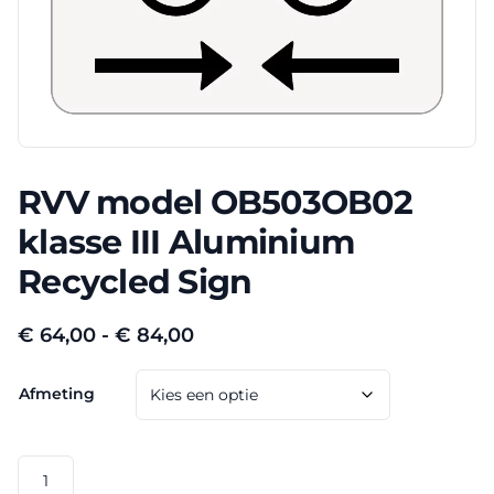
RVV model OB503OB02
klasse III Aluminium
Recycled Sign
Prijsklasse:
€
64,00
-
€
84,00
€ 64,00
Afmeting
tot
€ 84,00
RVV
model