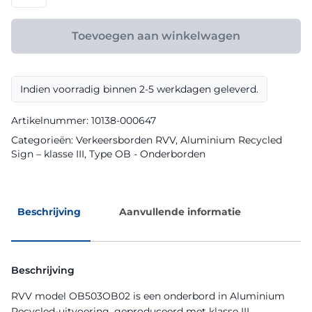
OB503OB02
klasse
Toevoegen aan winkelwagen
III
Aluminium
Recycled
Indien voorradig binnen 2-5 werkdagen geleverd.
Sign
aantal
Artikelnummer:
10138-000647
Categorieën:
Verkeersborden RVV
,
Aluminium Recycled
Sign – klasse III
,
Type OB - Onderborden
Beschrijving
Aanvullende informatie
Beschrijving
RVV model OB503OB02 is een onderbord in Aluminium
Recycled-uitvoering, geproduceerd met klasse III