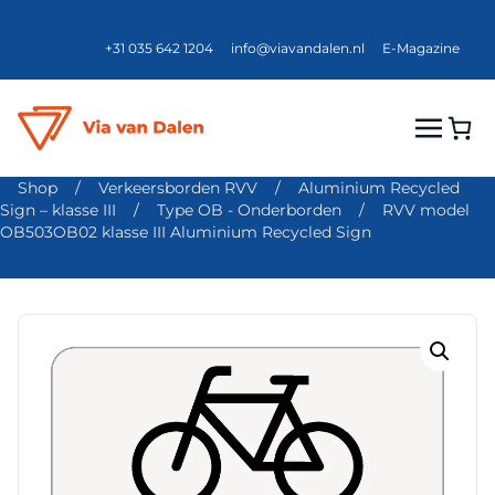
+31 035 642 1204
info@viavandalen.nl
E-Magazine
Shop
/
Verkeersborden RVV
/
Aluminium Recycled
Sign – klasse III
/
Type OB - Onderborden
/
RVV model
OB503OB02 klasse III Aluminium Recycled Sign