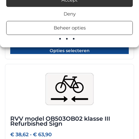
meerdere
variaties.
Deny
Deze
optie
Beheer opties
RVV model OB503OB02 klasse III DOR
kan
gekozen
Prijsklasse:
€
58,40
-
€
76,00
worden
€ 58,40
Opties selecteren
tot
op
€ 76,00
de
productpagina
Dit
product
heeft
meerdere
variaties.
Deze
optie
RVV model OB503OB02 klasse III
kan
Refurbished Sign
gekozen
worden
Prijsklasse:
€
38,62
-
€
63,90