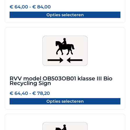
worden
Prijsklasse:
€
64,00
-
€
84,00
€ 64,00
op
Opties selecteren
tot
de
€ 84,00
productpagina
Dit
product
heeft
meerdere
variaties.
Deze
optie
RVV model OB503OB01 klasse III Bio
kan
Recycling Sign
gekozen
worden
Prijsklasse:
€
64,40
-
€
78,20
€ 64,40
op
Opties selecteren
tot
de
€ 78,20
productpagina
Dit
product