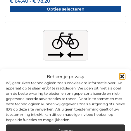
worden
Prijsklasse:
€
64,40
-
€
78,20
€ 64,40
op
Opties selecteren
tot
de
€ 78,20
productpagina
Dit
product
heeft
meerdere
variaties.
Deze
optie
RVV model OB503OB02 klasse III
kan
Beheer je privacy
BioBased Sign
gekozen
Wij gebruiken technologieën zoals cookies om informatie over uw
worden
Prijsklasse:
€
58,40
-
€
101,20
apparaat op te slaan en/of te raadplegen. We doen dit met als doel
€ 58,40
om de beste ervaring te bieden en om gepersonaliseerde en niet-
op
Opties selecteren
tot
gepersonaliseerde advertenties te tonen. Door in te stemmen met
de
€ 101,20
deze technologieën kunnen wij gegevens zoals surfgedrag of unieke
productpagina
ID's op deze site verwerken. Als u geen toestemming geeft of uw
toestemming intrekt, kan dit een nadelige invloed hebben op
Dit
bepaalde functies en mogelijkheden.
product
heeft
Accept