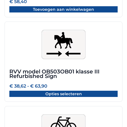
€
58,40
Toevoegen aan winkelwagen
Dit
product
heeft
meerdere
variaties.
Deze
optie
RVV model OB503OB01 klasse III
kan
Refurbished Sign
gekozen
worden
Prijsklasse:
€
38,62
-
€
63,90
€ 38,62
op
Opties selecteren
tot
de
€ 63,90
productpagina
Dit
product
heeft