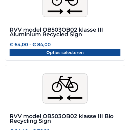
meerdere
variaties.
Deze
optie
RVV model OB503OB02 klasse III
kan
Aluminium Recycled Sign
gekozen
worden
Prijsklasse:
€
64,00
-
€
84,00
€ 64,00
op
Opties selecteren
tot
de
€ 84,00
productpagina
Dit
product
heeft
meerdere
variaties.
Deze
optie
RVV model OB503OB02 klasse III Bio
kan
Recycling Sign
gekozen