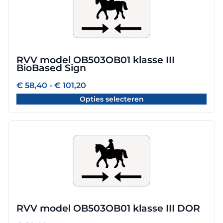
heeft
meerdere
variaties.
Deze
optie
RVV model OB503OB01 klasse III
kan
BioBased Sign
gekozen
worden
Prijsklasse:
€
58,40
-
€
101,20
€ 58,40
op
Opties selecteren
tot
de
€ 101,20
productpagina
RVV model OB503OB01 klasse III DOR