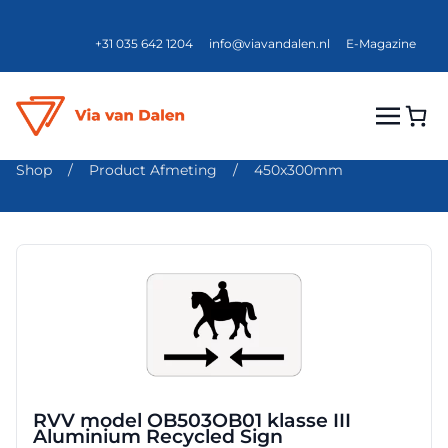
+31 035 642 1204
info@viavandalen.nl
E-Magazine
Shop
/
Product Afmeting
/
450x300mm
Dit
product
heeft
meerdere
variaties.
Deze
optie
RVV model OB503OB01 klasse III
kan
Aluminium Recycled Sign
gekozen