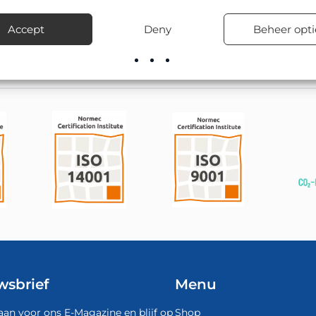
ijken en op bedrijventerreinen.
Accept
Deny
Beheer opti
el leverbaar; onze montageploegen kunnen het ook vakkundig pla
wsbrief
Menu
aan voor ons E-Magazine en blijf op
Shop