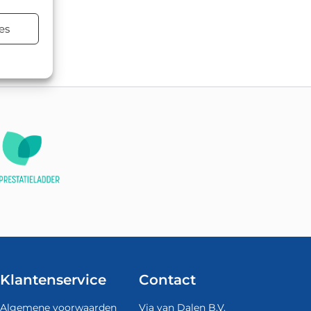
es
atsen.
Klantenservice
Contact
Algemene voorwaarden
Via van Dalen B.V.