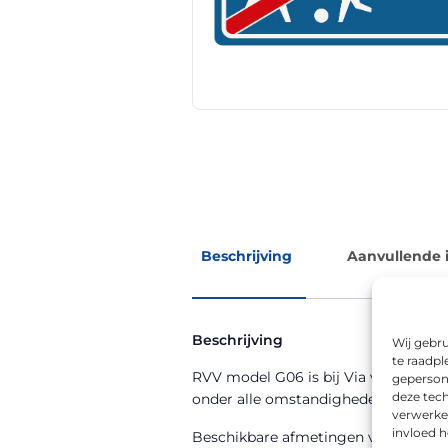
Beschrijving
Aanvullende 
Beschrijving
Wij gebru
te raadpl
RVV model G06 is bij Via van Dalen ve
geperson
deze tech
onder alle omstandigheden goed afl
verwerke
invloed 
Beschikbare afmetingen voor dit m