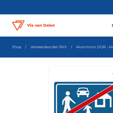
Shop
/
Verkeersborden RVV
/
Aluminium DOR - klas