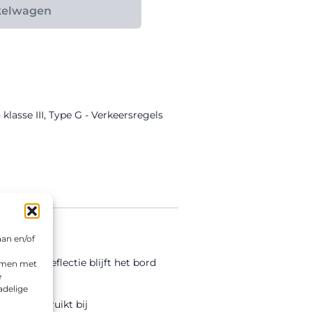
kelwagen
lasse III
,
Type G - Verkeersregels
aan en/of
sse III reflectie blijft het bord
emmen met
e
adelige
veel gebruikt bij