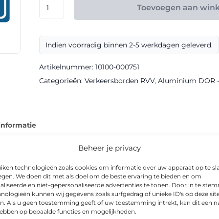
RVV
Toevoegen aan win
model
G06
klasse
Indien voorradig binnen 2-5 werkdagen geleverd.
III
DOR
Artikelnummer:
10100-000751
aantal
Categorieën:
Verkeersborden RVV
,
Aluminium DOR - k
informatie
Beheer je privacy
iken technologieën zoals cookies om informatie over uw apparaat op te sl
egen. We doen dit met als doel om de beste ervaring te bieden en om
rkrijgbaar als verkeersregelbord in DOR-uitvoering. Dankzij de kla
aliseerde en niet-gepersonaliseerde advertenties te tonen. Door in te st
nologieën kunnen wij gegevens zoals surfgedrag of unieke ID's op deze sit
eesbaar.
n. Als u geen toestemming geeft of uw toestemming intrekt, kan dit een n
hebben op bepaalde functies en mogelijkheden.
odel zijn onder andere 600x400mm, 900x600mm. Het bord wordt 