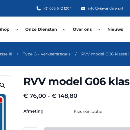
+31 035 642 1204
info@viavandalen.nl
Shop
Onze Diensten
Over ons
Nieuws
se III
/
Type G - Verkeersregels
/
RVV model G06 klasse I
RVV model G06 klass
Prijsklasse:
€
76,00
-
€
148,80
€ 76,00
tot
Afmeting
€ 148,80