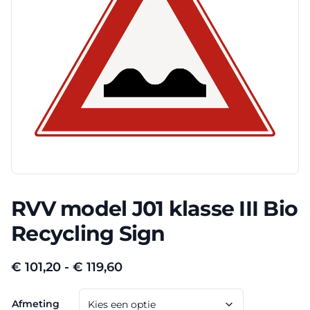
RVV model J01 klasse III Bio
Recycling Sign
Prijsklasse:
€
101,20
-
€
119,60
€ 101,20
Afmeting
tot