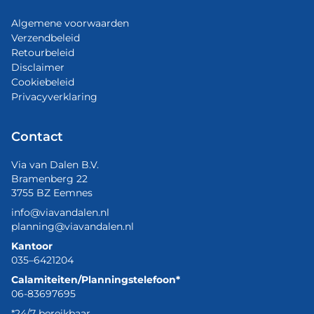
Algemene voorwaarden
Verzendbeleid
Retourbeleid
Disclaimer
Cookiebeleid
Privacyverklaring
Contact
Via van Dalen B.V.
Bramenberg 22
3755 BZ Eemnes
info@viavandalen.nl
planning@viavandalen.nl
Kantoor
035–6421204
Calamiteiten/Planningstelefoon*
06-83697695
*24/7 bereikbaar