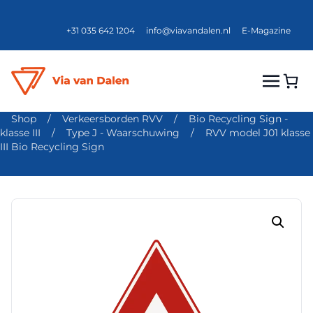
+31 035 642 1204
info@viavandalen.nl
E-Magazine
Shop
/
Verkeersborden RVV
/
Bio Recycling Sign -
klasse III
/
Type J - Waarschuwing
/
RVV model J01 klasse
III Bio Recycling Sign