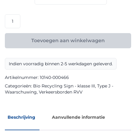
€ 119,60
RVV
model
J01
klasse
Toevoegen aan winkelwagen
III
Bio
Recycling
Indien voorradig binnen 2-5 werkdagen geleverd.
Sign
aantal
Artikelnummer:
10140-000466
Categorieën:
Bio Recycling Sign - klasse III
,
Type J -
Waarschuwing
,
Verkeersborden RVV
Beschrijving
Aanvullende informatie