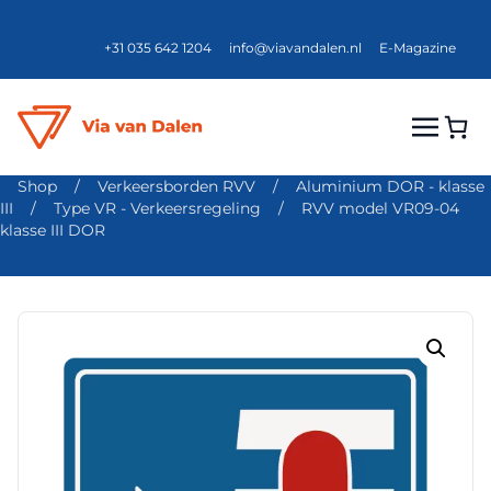
+31 035 642 1204
info@viavandalen.nl
E-Magazine
Shop
/
Verkeersborden RVV
/
Aluminium DOR - klasse
III
/
Type VR - Verkeersregeling
/
RVV model VR09-04
klasse III DOR