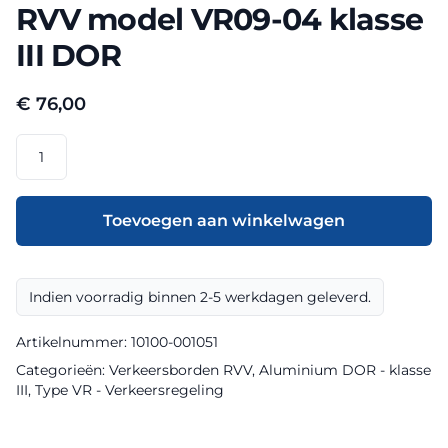
RVV model VR09-04 klasse
III DOR
€
76,00
RVV
model
VR09-
04
Toevoegen aan winkelwagen
klasse
III
DOR
Indien voorradig binnen 2-5 werkdagen geleverd.
aantal
Artikelnummer:
10100-001051
Categorieën:
Verkeersborden RVV
,
Aluminium DOR - klasse
III
,
Type VR - Verkeersregeling