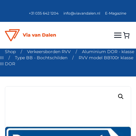
+31 035 642 1204
info@viavandalen.nl
E-Magazine
Shop
/
Verkeersborden RVV
/
Aluminium DOR - klasse
III
/
Type BB - Bochtschilden
/
RVV model BB100r klasse
III DOR