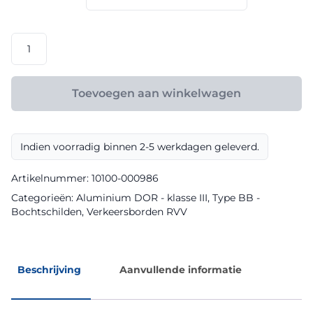
€ 231,20
RVV
model
BB100r
klasse
Toevoegen aan winkelwagen
III
DOR
aantal
Indien voorradig binnen 2-5 werkdagen geleverd.
Artikelnummer:
10100-000986
Categorieën:
Aluminium DOR - klasse III
,
Type BB -
Bochtschilden
,
Verkeersborden RVV
Beschrijving
Aanvullende informatie