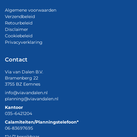
Algemene voorwaarden
Verzendbeleid
Retourbeleid
Disclaimer
Cookiebeleid
Privacyverklaring
Contact
Via van Dalen B.V.
Bramenberg 22
3755 BZ Eemnes
info@viavandalen.nl
planning@viavandalen.nl
Kantoor
035–6421204
Calamiteiten/Planningstelefoon*
06-83697695
*24/7 bereikbaar