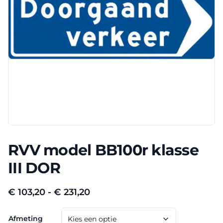
RVV model BB100r klasse
III DOR
Prijsklasse:
€
103,20
-
€
231,20
€ 103,20
Afmeting
tot