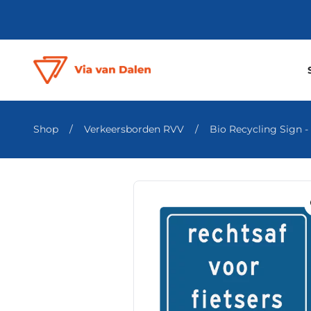
Shop
/
Verkeersborden RVV
/
Bio Recycling Sign - k