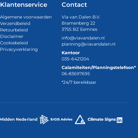
Klantenservice
Contact
Algemene voorwaarden
Via van Dalen B.V.
Bramenberg 22
Verzendbeleid
3755 BZ Eemnes
Retourbeleid
Disclaimer
info@viavandalen.nl
Cookiebeleid
planning@viavandalen.nl
Privacyverklaring
Kantoor
035–6421204
Calamiteiten/Planningstelefoon*
06-83697695
*24/7 bereikbaar
Linke