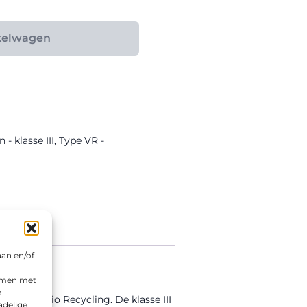
kelwagen
 - klasse III
,
Type VR -
aan en/of
emmen met
e
erd in Bio Recycling. De klasse III
adelige