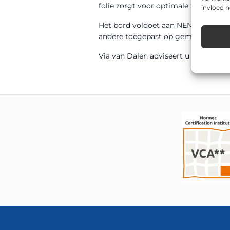
folie zorgt voor optimale zichtbaarhe
invloed 
Het bord voldoet aan NEN 12899-1 en
andere toegepast op gemeentelijke w
Via van Dalen adviseert u graag over 