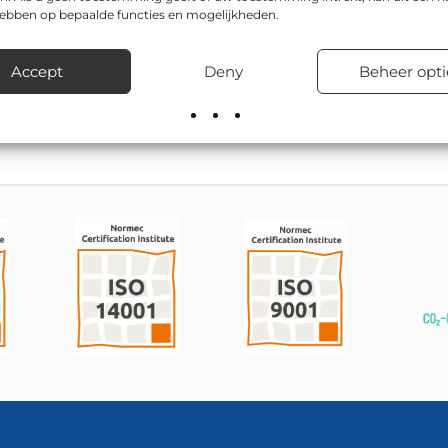
id, zowel overdag als ’s nachts.
hebben op bepaalde functies en mogelijkheden.
 is CE-gecertificeerd, en is leverbaar in o.a. 800x800mm en 6
Accept
Deny
Beheer opti
egen, bedrijventerreinen, in woonwijken en bij tijdelijke verke
de juiste uitvoering en zorgt voor snelle levering uit voorraad.