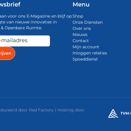
wsbrief
Menu
aan voor ons E-Magazine en blijf op
Shop
te van nieuwe innovaties in
Onze Diensten
 & Openbare Ruimte.
Over ons
Nieuws
Contact
Mijn account
Inloggen relaties
Spoeddienst
roduceerd door
Red Factory
| Hosting door