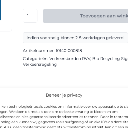
€ 165,60
RVV
Toevoegen aan win
model
VR06
klasse
Indien voorradig binnen 2-5 werkdagen geleverd.
III
Bio
Artikelnummer:
10140-000818
Recycling
Categorieën:
Verkeersborden RVV
,
Bio Recycling Sign
Sign
Verkeersregeling
aantal
informatie
Beheer je privacy
iken technologieën zoals cookies om informatie over uw apparaat op te sl
egen. We doen dit met als doel om de beste ervaring te bieden en om
aliseerde en niet-gepersonaliseerde advertenties te tonen. Door in te st
nologieën kunnen wij gegevens zoals surfgedrag of unieke ID's op deze sit
orden van Via van Dalen en is als verkeersregelingsbord uitgevo
n. Als u geen toestemming geeft of uw toestemming intrekt, kan dit een n