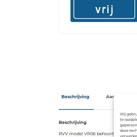
Beschrijving
Aanvullende 
Wij gebru
te raadpl
Beschrijving
geperson
deze tech
RVV model VR06 behoort tot de RVV-b
verwerke