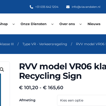
+31 035 642 1204
info@viavandalen.nl
Shop
Onze Diensten
Over ons
Nieuws
lasse III
/
Type VR - Verkeersregeling
/
RVV model VR06 kl
RVV model VR06 klas
Recycling Sign
Prijsklasse:
€
101,20
-
€
165,60
€ 101,20
tot
Afmeting