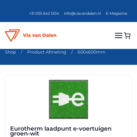
+31 035 642 1204
info@viavandalen.nl
E-Magazine
Shop
/
Product Afmeting
/
600x600mm
Dit
product
heeft
meerdere
variaties.
Deze
optie
Eurotherm laadpunt e-voertuigen
kan
groen-wit
gekozen