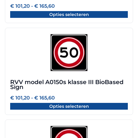
worden
Prijsklasse:
€
101,20
-
€
165,60
€ 101,20
op
Opties selecteren
tot
de
€ 165,60
productpagina
Dit
product
heeft
meerdere
variaties.
Deze
optie
RVV model A0150s klasse III BioBased
kan
Sign
gekozen
worden
Prijsklasse:
€
101,20
-
€
165,60
€ 101,20
op
Opties selecteren
tot
de
€ 165,60
productpagina
Dit
product