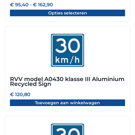
worden
Prijsklasse:
€
95,40
-
€
162,90
€ 95,40
op
Opties selecteren
tot
de
€ 162,90
productpagina
RVV model A0430 klasse III Aluminium
Recycled Sign
€
120,80
Toevoegen aan winkelwagen