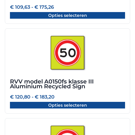
worden
Prijsklasse:
€
109,63
-
€
175,26
€ 109,63
op
Opties selecteren
tot
de
€ 175,26
productpagina
Dit
product
heeft
meerdere
variaties.
Deze
optie
RVV model A0150fs klasse III
kan
Aluminium Recycled Sign
gekozen
worden
Prijsklasse:
€
120,80
-
€
183,20
€ 120,80
op
Opties selecteren
tot
de
€ 183,20
productpagina
Dit
product