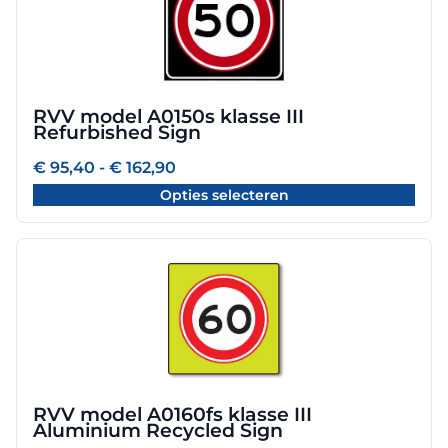
heeft
meerdere
variaties.
Deze
optie
RVV model A0150s klasse III
kan
Refurbished Sign
gekozen
worden
Prijsklasse:
€
95,40
-
€
162,90
€ 95,40
op
Opties selecteren
tot
de
€ 162,90
productpagina
Dit
product
heeft
meerdere
variaties.
Deze
optie
RVV model A0160fs klasse III
kan
Aluminium Recycled Sign
gekozen