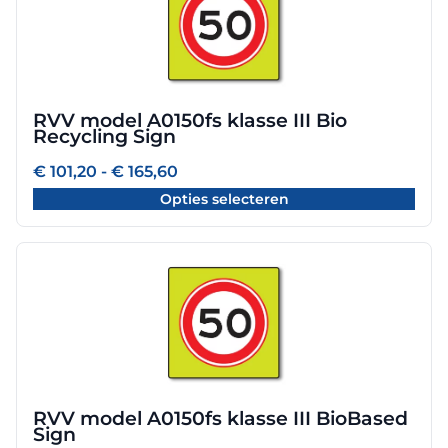
heeft
meerdere
variaties.
Deze
optie
RVV model A0150fs klasse III Bio
kan
Recycling Sign
gekozen
worden
Prijsklasse:
€
101,20
-
€
165,60
€ 101,20
op
Opties selecteren
tot
de
€ 165,60
productpagina
Dit
product
heeft
meerdere
variaties.
Deze
optie
RVV model A0150fs klasse III BioBased
kan
Sign
gekozen