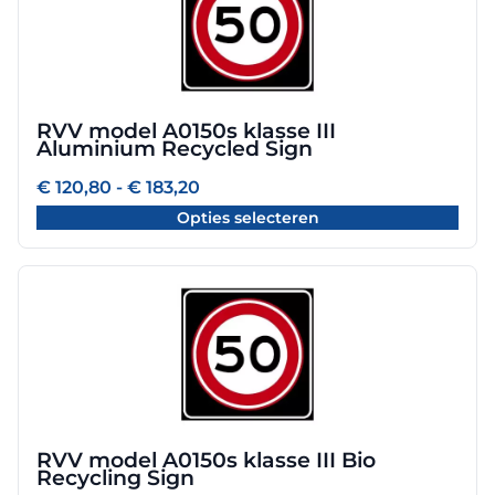
heeft
meerdere
variaties.
Deze
optie
RVV model A0150s klasse III
kan
Aluminium Recycled Sign
gekozen
worden
Prijsklasse:
€
120,80
-
€
183,20
€ 120,80
op
Opties selecteren
tot
de
€ 183,20
productpagina
Dit
product
heeft
meerdere
variaties.
Deze
optie
RVV model A0150s klasse III Bio
kan
Recycling Sign
gekozen