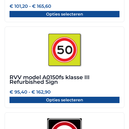
worden
Prijsklasse:
€
101,20
-
€
165,60
€ 101,20
op
Opties selecteren
tot
de
€ 165,60
productpagina
Dit
product
heeft
meerdere
variaties.
Deze
optie
RVV model A0150fs klasse III
kan
Refurbished Sign
gekozen
worden
Prijsklasse:
€
95,40
-
€
162,90
€ 95,40
op
Opties selecteren
tot
de
€ 162,90
productpagina
Dit
product