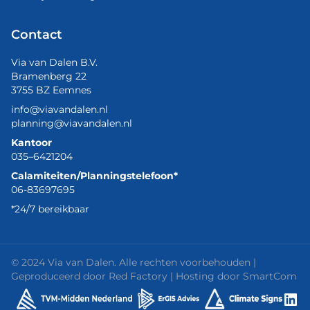
Contact
Via van Dalen B.V.
Bramenberg 22
3755 BZ Eemnes
info@viavandalen.nl
planning@viavandalen.nl
Kantoor
035–6421204
Calamiteiten/Planningstelefoon*
06-83697695
*24/7 bereikbaar
© 2024 Via van Dalen. Alle rechten voorbehouden |
Geproduceerd door
Red Factory
| Hosting door
SmartCom
Lin