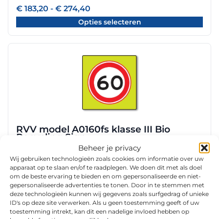
worden
Prijsklasse:
€
183,20
-
€
274,40
€ 183,20
op
Opties selecteren
tot
de
€ 274,40
productpagina
Dit
product
heeft
meerdere
variaties.
Deze
optie
RVV model A0160fs klasse III Bio
kan
Recycling Sign
gekozen
Beheer je privacy
worden
Prijsklasse:
€
101,20
-
€
165,60
Wij gebruiken technologieën zoals cookies om informatie over uw
€ 101,20
op
Opties selecteren
apparaat op te slaan en/of te raadplegen. We doen dit met als doel
tot
de
om de beste ervaring te bieden en om gepersonaliseerde en niet-
€ 165,60
productpagina
gepersonaliseerde advertenties te tonen. Door in te stemmen met
deze technologieën kunnen wij gegevens zoals surfgedrag of unieke
Dit
ID's op deze site verwerken. Als u geen toestemming geeft of uw
toestemming intrekt, kan dit een nadelige invloed hebben op
product