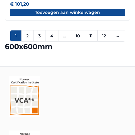
€
101,20
Toevoegen aan winkelwagen
1
2
3
4
…
10
11
12
→
600x600mm