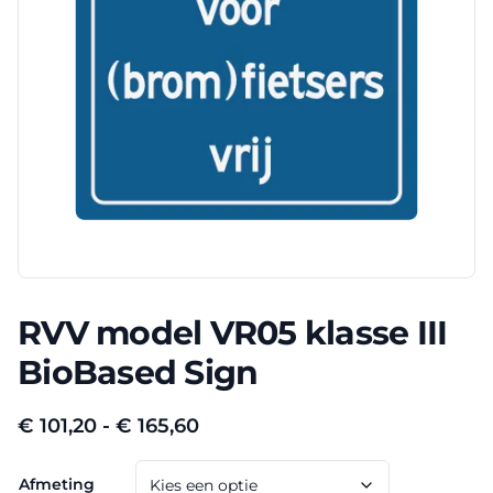
RVV model VR05 klasse III
BioBased Sign
Prijsklasse:
€
101,20
-
€
165,60
€ 101,20
Afmeting
tot