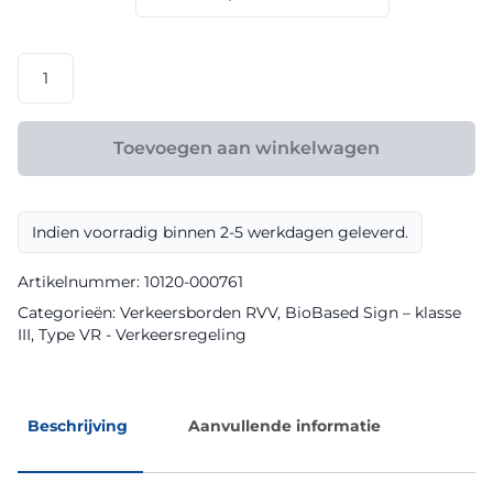
€ 165,60
RVV
model
VR05
klasse
Toevoegen aan winkelwagen
III
BioBased
Sign
Indien voorradig binnen 2-5 werkdagen geleverd.
aantal
Artikelnummer:
10120-000761
Categorieën:
Verkeersborden RVV
,
BioBased Sign – klasse
III
,
Type VR - Verkeersregeling
Beschrijving
Aanvullende informatie