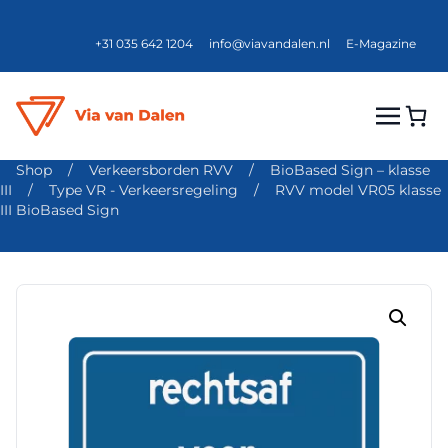
+31 035 642 1204
info@viavandalen.nl
E-Magazine
Shop
/
Verkeersborden RVV
/
BioBased Sign – klasse
III
/
Type VR - Verkeersregeling
/
RVV model VR05 klasse
III BioBased Sign