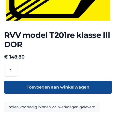
RVV model T201re klasse III
DOR
€
148,80
RVV
model
T201re
klasse
Toevoegen aan winkelwagen
III
DOR
aantal
Indien voorradig binnen 2-5 werkdagen geleverd.