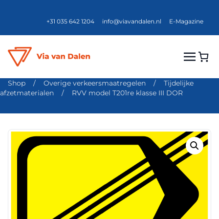
+31 035 642 1204
info@viavandalen.nl
E-Magazine
Shop
/
Overige verkeersmaatregelen
/
Tijdelijke
afzetmaterialen
/
RVV model T201re klasse III DOR