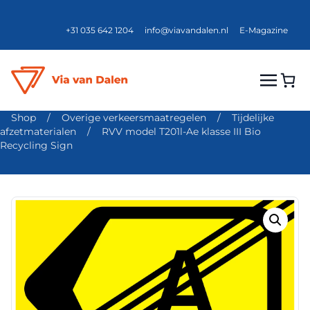
+31 035 642 1204
info@viavandalen.nl
E-Magazine
Shop
/
Overige verkeersmaatregelen
/
Tijdelijke
afzetmaterialen
/
RVV model T201l-Ae klasse III Bio
Recycling Sign