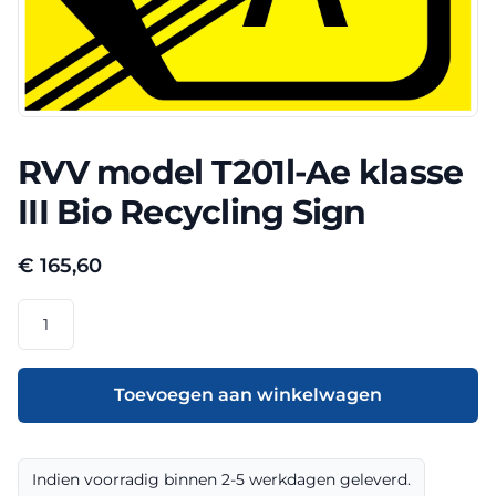
RVV model T201l-Ae klasse
III Bio Recycling Sign
€
165,60
RVV
model
T201l-
Ae
Toevoegen aan winkelwagen
klasse
III
Bio
Indien voorradig binnen 2-5 werkdagen geleverd.