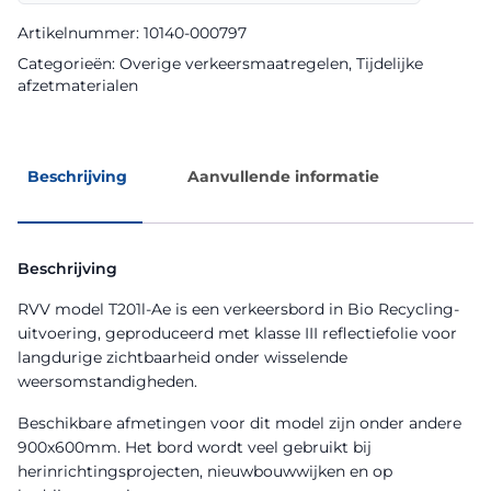
Recycling
Sign
Artikelnummer:
10140-000797
aantal
Categorieën:
Overige verkeersmaatregelen
,
Tijdelijke
afzetmaterialen
Beschrijving
Aanvullende informatie
Beschrijving
RVV model T201l-Ae is een verkeersbord in Bio Recycling-
uitvoering, geproduceerd met klasse III reflectiefolie voor
langdurige zichtbaarheid onder wisselende
weersomstandigheden.
Beschikbare afmetingen voor dit model zijn onder andere
900x600mm. Het bord wordt veel gebruikt bij
herinrichtingsprojecten, nieuwbouwwijken en op