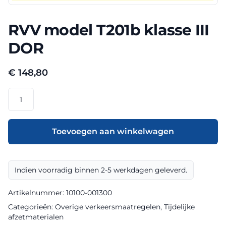
RVV model T201b klasse III
DOR
€
148,80
RVV
model
T201b
klasse
Toevoegen aan winkelwagen
III
DOR
aantal
Indien voorradig binnen 2-5 werkdagen geleverd.
Artikelnummer:
10100-001300
Categorieën:
Overige verkeersmaatregelen
,
Tijdelijke
afzetmaterialen