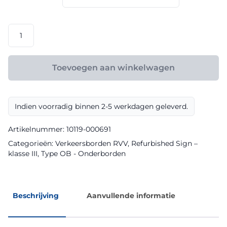
€ 95,40
RVV
model
OB713
klasse
Toevoegen aan winkelwagen
III
Refurbished
Sign
Indien voorradig binnen 2-5 werkdagen geleverd.
aantal
Artikelnummer:
10119-000691
Categorieën:
Verkeersborden RVV
,
Refurbished Sign –
klasse III
,
Type OB - Onderborden
Beschrijving
Aanvullende informatie