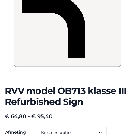
RVV model OB713 klasse III
Refurbished Sign
Prijsklasse:
€
64,80
-
€
95,40
€ 64,80
Afmeting
tot