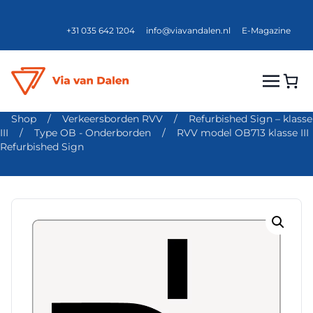
+31 035 642 1204
info@viavandalen.nl
E-Magazine
Shop
/
Verkeersborden RVV
/
Refurbished Sign – klasse
III
/
Type OB - Onderborden
/
RVV model OB713 klasse III
Refurbished Sign