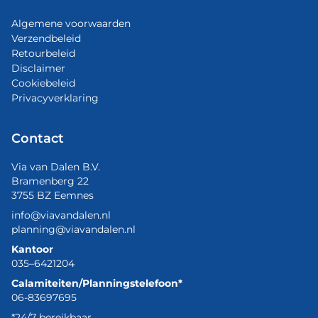
Algemene voorwaarden
Verzendbeleid
Retourbeleid
Disclaimer
Cookiebeleid
Privacyverklaring
Contact
Via van Dalen B.V.
Bramenberg 22
3755 BZ Eemnes
info@viavandalen.nl
planning@viavandalen.nl
Kantoor
035–6421204
Calamiteiten/Planningstelefoon*
06-83697695
*24/7 bereikbaar