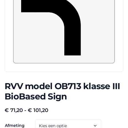
RVV model OB713 klasse III
BioBased Sign
Prijsklasse:
€
71,20
-
€
101,20
€ 71,20
Afmeting
tot