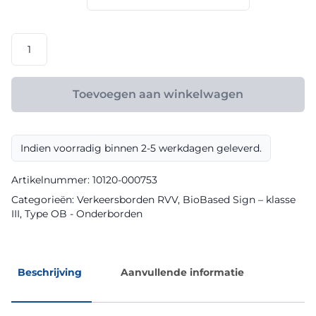
€ 101,20
RVV
model
OB713
klasse
Toevoegen aan winkelwagen
III
BioBased
Sign
Indien voorradig binnen 2-5 werkdagen geleverd.
aantal
Artikelnummer:
10120-000753
Categorieën:
Verkeersborden RVV
,
BioBased Sign – klasse
III
,
Type OB - Onderborden
Beschrijving
Aanvullende informatie