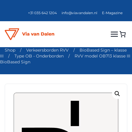
+31 035 642 1204
info@viavandalen.nl
E-Magazine
Shop
/
Verkeersborden RVV
/
BioBased Sign – klasse
III
/
Type OB - Onderborden
/
RVV model OB713 klasse III
BioBased Sign