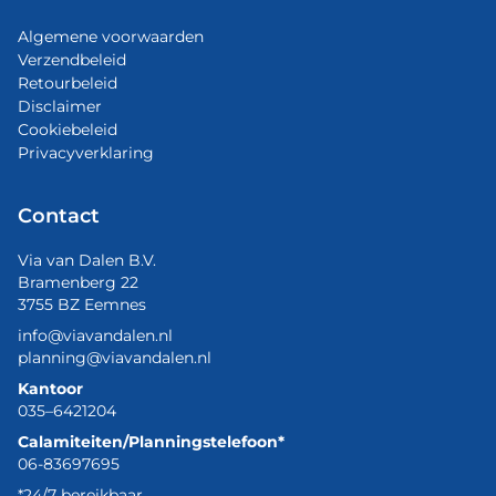
Algemene voorwaarden
Verzendbeleid
Retourbeleid
Disclaimer
Cookiebeleid
Privacyverklaring
Contact
Via van Dalen B.V.
Bramenberg 22
3755 BZ Eemnes
info@viavandalen.nl
planning@viavandalen.nl
Kantoor
035–6421204
Calamiteiten/Planningstelefoon*
06-83697695
*24/7 bereikbaar