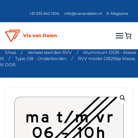
+31 035 642 1204
info@viavandalen.nl
E-Magazine
Shop
/
Verkeersborden RVV
/
Aluminium DOR - klasse
III
/
Type OB - Onderborden
/
RVV model OB256p klasse
III DOR