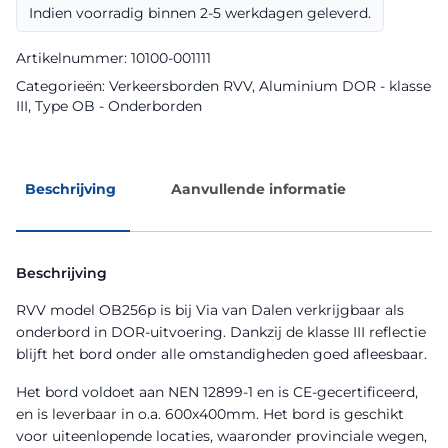
aantal
Indien voorradig binnen 2-5 werkdagen geleverd.
Artikelnummer:
10100-001111
Categorieën:
Verkeersborden RVV
,
Aluminium DOR - klasse
III
,
Type OB - Onderborden
Beschrijving
Aanvullende informatie
Beschrijving
RVV model OB256p is bij Via van Dalen verkrijgbaar als
onderbord in DOR-uitvoering. Dankzij de klasse III reflectie
blijft het bord onder alle omstandigheden goed afleesbaar.
Het bord voldoet aan NEN 12899-1 en is CE-gecertificeerd,
en is leverbaar in o.a. 600x400mm. Het bord is geschikt
voor uiteenlopende locaties, waaronder provinciale wegen,