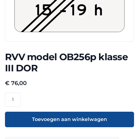
RVV model OB256p klasse
III DOR
€
76,00
RVV
model
OB256p
klasse
Toevoegen aan winkelwagen
III
DOR