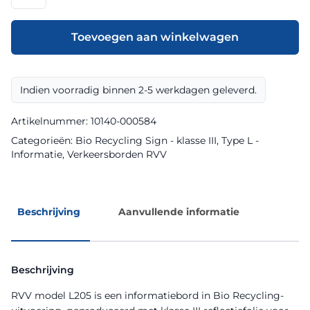
model
L205
klasse
Toevoegen aan winkelwagen
III
Bio
Recycling
Indien voorradig binnen 2-5 werkdagen geleverd.
Sign
aantal
Artikelnummer:
10140-000584
Categorieën:
Bio Recycling Sign - klasse III
,
Type L -
Informatie
,
Verkeersborden RVV
Beschrijving
Aanvullende informatie
Beschrijving
RVV model L205 is een informatiebord in Bio Recycling-