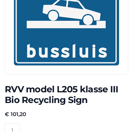
RVV model L205 klasse III
Bio Recycling Sign
€
101,20
RVV