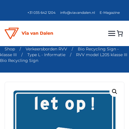
+31 035 642 1204
info@viavandalen.nl
E-Magazine
Shop
/
Verkeersborden RVV
/
Bio Recycling Sign -
klasse III
/
Type L - Informatie
/
RVV model L205 klasse III
Bio Recycling Sign